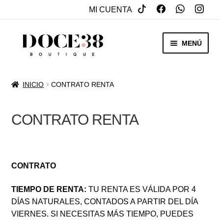
MI CUENTA
SALTAR
IR
MENÚ
A
AL
NAVEGACIÓN
CONTENIDO
RENTA
INICIO
CONTRATO RENTA
EXPAN
VENTA
MENÚ
CONTRATO RENTA
HIJO
REBAJAS
VESTIDOS DE NOVIA
CONTRATO
EXPAN
OTROS
MENÚ
TIEMPO DE RENTA:
TU RENTA ES VÁLIDA POR 4
HIJO
ACCESORIOS
DÍAS NATURALES, CONTADOS A PARTIR DEL DÍA
VIERNES. SI NECESITAS MÁS TIEMPO, PUEDES