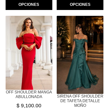
OPCIONES
OPCIONES
ESTE
ESTE
PRODUCTO
PRODUCTO
TIENE
TIENE
MÚLTIPLES
MÚLTIPLES
VARIANTES.
VARIANTES.
LAS
LAS
OPCIONES
OPCIONES
SE
SE
PUEDEN
PUEDEN
ELEGIR
ELEGIR
EN
EN
LA
LA
PÁGINA
PÁGINA
OFF SHOULDER MANGA
SIRENA OFF SHOULDER
ABULLONADA
DE
DE
DE TAFETA DETALLE
PRODUCTO
PRODUCTO
$
9,100.00
MOÑO