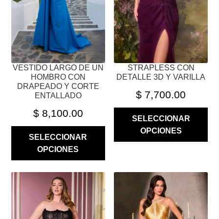
PUEDEN
PUEDEN
ELEGIR
ELEGIR
EN
EN
LA
LA
PÁGINA
PÁGINA
VESTIDO LARGO DE UN
STRAPLESS CON
DE
DE
HOMBRO CON
DETALLE 3D Y VARILLA
PRODUCTO
PRODUCTO
DRAPEADO Y CORTE
$
7,700.00
ENTALLADO
$
8,100.00
SELECCIONAR
OPCIONES
SELECCIONAR
OPCIONES
ESTE
ESTE
PRODUCTO
PRODUCTO
TIENE
TIENE
MÚLTIPLES
MÚLTIPLES