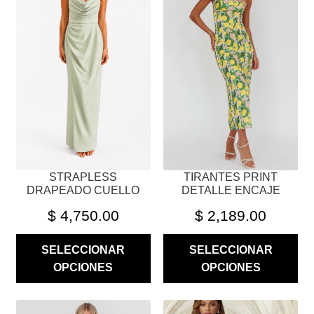
MÚLTIPLES
MÚLTIPLES
VARIANTES.
VARIANTES.
LAS
LAS
OPCIONES
OPCIONES
SE
SE
PUEDEN
PUEDEN
ELEGIR
ELEGIR
EN
EN
LA
LA
PÁGINA
PÁGINA
STRAPLESS
TIRANTES PRINT
DE
DE
DRAPEADO CUELLO
DETALLE ENCAJE
PRODUCTO
PRODUCTO
$
4,750.00
$
2,189.00
SELECCIONAR
SELECCIONAR
OPCIONES
OPCIONES
ESTE
ESTE