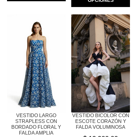
OPCIONES
ESTE
ESTE
PRODUCTO
PRODUCTO
TIENE
TIENE
MÚLTIPLES
MÚLTIPLES
VARIANTES.
VARIANTES.
LAS
LAS
OPCIONES
OPCIONES
SE
SE
PUEDEN
PUEDEN
ELEGIR
ELEGIR
EN
EN
LA
LA
PÁGINA
PÁGINA
VESTIDO LARGO
VESTIDO BICOLOR CON
DE
DE
STRAPLESS CON
ESCOTE CORAZÓN Y
PRODUCTO
PRODUCTO
BORDADO FLORAL Y
FALDA VOLUMINOSA
FALDA AMPLIA