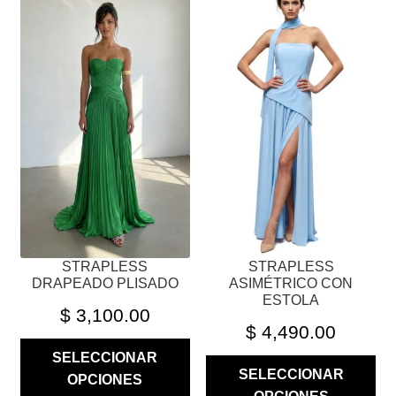
PRODUCTO
PRODUCTO
TIENE
TIENE
MÚLTIPLES
MÚLTIPLES
VARIANTES.
VARIANTES.
LAS
LAS
OPCIONES
OPCIONES
SE
SE
PUEDEN
PUEDEN
ELEGIR
ELEGIR
EN
EN
LA
LA
PÁGINA
PÁGINA
STRAPLESS
STRAPLESS
DE
DE
DRAPEADO PLISADO
ASIMÉTRICO CON
PRODUCTO
PRODUCTO
ESTOLA
$
3,100.00
$
4,490.00
SELECCIONAR
SELECCIONAR
OPCIONES