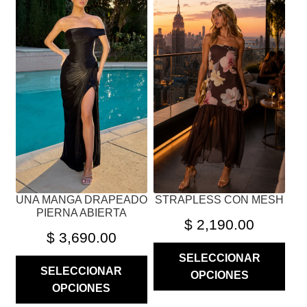
TIENE
TIENE
MÚLTIPLES
MÚLTIPLES
VARIANTES.
VARIANTES.
LAS
LAS
OPCIONES
OPCIONES
SE
SE
PUEDEN
PUEDEN
ELEGIR
ELEGIR
EN
EN
LA
LA
PÁGINA
PÁGINA
UNA MANGA DRAPEADO
STRAPLESS CON MESH
DE
DE
PIERNA ABIERTA
PRODUCTO
PRODUCTO
$
2,190.00
$
3,690.00
SELECCIONAR
SELECCIONAR
OPCIONES
OPCIONES