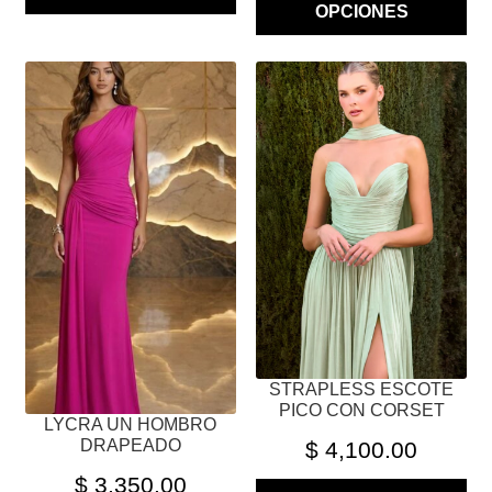
OPCIONES
ESTE
ESTE
PRODUCTO
PRODUCTO
TIENE
TIENE
MÚLTIPLES
MÚLTIPLES
VARIANTES.
VARIANTES.
LAS
LAS
OPCIONES
OPCIONES
SE
SE
PUEDEN
PUEDEN
ELEGIR
ELEGIR
EN
EN
LA
LA
STRAPLESS ESCOTE
PÁGINA
PÁGINA
PICO CON CORSET
LYCRA UN HOMBRO
DE
DE
DRAPEADO
$
4,100.00
PRODUCTO
PRODUCTO
$
3,350.00