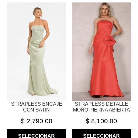
ESTE
ESTE
PRODUCTO
PRODUCTO
TIENE
TIENE
MÚLTIPLES
MÚLTIPLES
VARIANTES.
VARIANTES.
LAS
LAS
OPCIONES
OPCIONES
SE
SE
PUEDEN
PUEDEN
ELEGIR
ELEGIR
EN
EN
LA
LA
PÁGINA
PÁGINA
STRAPLESS ENCAJE
STRAPLESS DETALLE
DE
DE
CON SATIN
MOÑO PIERNA ABIERTA
PRODUCTO
PRODUCTO
$
2,790.00
$
8,100.00
SELECCIONAR
SELECCIONAR