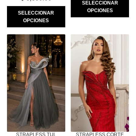
SELECCIONAR
OPCIONES
SELECCIONAR
OPCIONES
ESTE
ESTE
PRODUCTO
PRODUCTO
TIENE
TIENE
MÚLTIPLES
MÚLTIPLES
VARIANTES.
VARIANTES.
LAS
LAS
OPCIONES
OPCIONES
SE
SE
PUEDEN
PUEDEN
ELEGIR
ELEGIR
EN
EN
LA
LA
PÁGINA
PÁGINA
STRAPLESS TUL
STRAPLESS CORTE