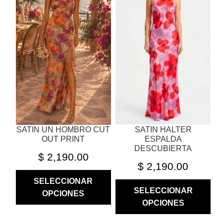
MÚLTIPLES
MÚLTIPLES
VARIANTES.
VARIANTES.
LAS
LAS
OPCIONES
OPCIONES
SE
SE
PUEDEN
PUEDEN
ELEGIR
ELEGIR
EN
EN
LA
LA
PÁGINA
PÁGINA
SATIN UN HOMBRO CUT
SATIN HALTER
DE
DE
OUT PRINT
ESPALDA
PRODUCTO
PRODUCTO
DESCUBIERTA
$
2,190.00
$
2,190.00
SELECCIONAR
SELECCIONAR
OPCIONES
OPCIONES