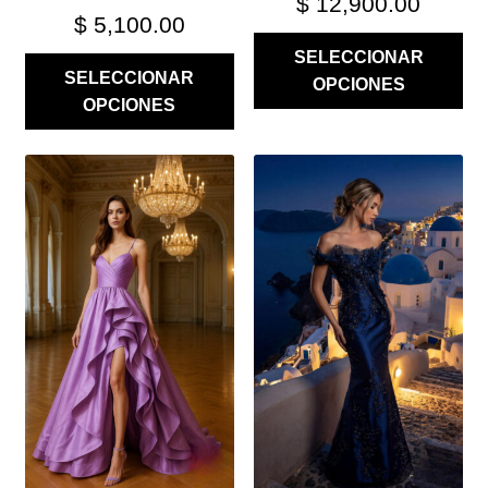
$
12,900.00
$
5,100.00
SELECCIONAR
SELECCIONAR
OPCIONES
OPCIONES
ESTE
ESTE
PRODUCTO
PRODUCTO
TIENE
TIENE
MÚLTIPLES
MÚLTIPLES
VARIANTES.
VARIANTES.
LAS
LAS
OPCIONES
OPCIONES
SE
SE
PUEDEN
PUEDEN
ELEGIR
ELEGIR
EN
EN
LA
LA