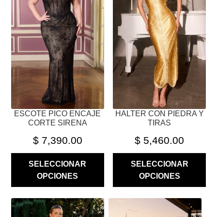
VARIANTES.
VARIANTES.
LAS
LAS
OPCIONES
OPCIONES
SE
SE
PUEDEN
PUEDEN
ELEGIR
ELEGIR
EN
EN
LA
LA
PÁGINA
PÁGINA
ESCOTE PICO ENCAJE
HALTER CON PIEDRA Y
DE
DE
CORTE SIRENA
TIRAS
PRODUCTO
PRODUCTO
$
7,390.00
$
5,460.00
SELECCIONAR
SELECCIONAR
OPCIONES
OPCIONES
ESTE
ESTE
PRODUCTO
PRODUCTO