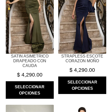
VARIANTES.
VARIANTES.
LAS
LAS
OPCIONES
OPCIONES
SE
SE
PUEDEN
PUEDEN
ELEGIR
ELEGIR
EN
EN
LA
LA
PÁGINA
PÁGINA
SATIN ASIMETRICO
STRAPLESS ESCOTE
DE
DE
DRAPEADO CON
CORAZON MOÑO
PRODUCTO
PRODUCTO
CAUDA
$
4,290.00
$
4,290.00
SELECCIONAR
SELECCIONAR
OPCIONES
OPCIONES
ESTE
ESTE