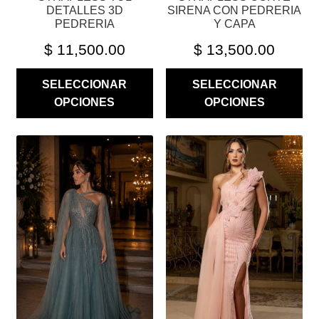
DE
DE
DETALLES 3D
SIRENA CON PEDRERIA
PRODUCTO
PRODUCTO
PEDRERIA
Y CAPA
$
11,500.00
$
13,500.00
SELECCIONAR
SELECCIONAR
OPCIONES
OPCIONES
ESTE
ESTE
PRODUCTO
PRODUCTO
TIENE
TIENE
MÚLTIPLES
MÚLTIPLES
VARIANTES.
VARIANTES.
LAS
LAS
OPCIONES
OPCIONES
SE
SE
PUEDEN
PUEDEN
ELEGIR
ELEGIR