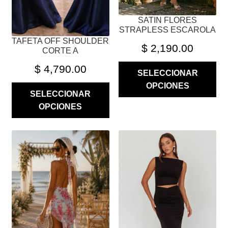
EN
EN
LA
LA
SATIN FLORES
STRAPLESS ESCAROLA
PÁGINA
PÁGINA
TAFETA OFF SHOULDER
DE
DE
$
2,190.00
CORTE A
PRODUCTO
PRODUCTO
$
4,790.00
SELECCIONAR
OPCIONES
SELECCIONAR
OPCIONES
ESTE
ESTE
PRODUCTO
PRODUCTO
TIENE
TIENE
MÚLTIPLES
MÚLTIPLES
VARIANTES.
VARIANTES.
LAS
LAS
OPCIONES
OPCIONES
SE
SE