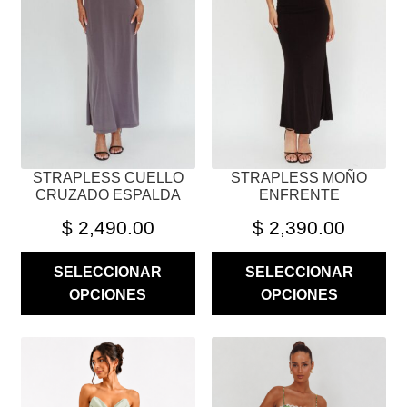
LAS
LAS
OPCIONES
OPCIONES
SE
SE
PUEDEN
PUEDEN
ELEGIR
ELEGIR
EN
EN
LA
LA
PÁGINA
PÁGINA
STRAPLESS CUELLO
STRAPLESS MOÑO
DE
DE
CRUZADO ESPALDA
ENFRENTE
PRODUCTO
PRODUCTO
$
2,490.00
$
2,390.00
SELECCIONAR
SELECCIONAR
OPCIONES
OPCIONES
ESTE
ESTE
PRODUCTO
PRODUCTO
TIENE
TIENE