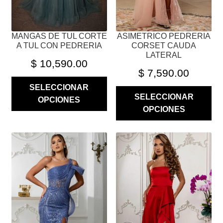
EN
EN
LA
LA
PÁGINA
PÁGINA
MANGAS DE TUL CORTE
ASIMETRICO PEDRERIA
DE
DE
A TUL CON PEDRERIA
CORSET CAUDA
PRODUCTO
PRODUCTO
LATERAL
$
10,590.00
$
7,590.00
SELECCIONAR
SELECCIONAR
OPCIONES
OPCIONES
ESTE
ESTE
PRODUCTO
PRODUCTO
TIENE
TIENE
MÚLTIPLES
MÚLTIPLES
VARIANTES.
VARIANTES.
LAS
LAS
OPCIONES
OPCIONES