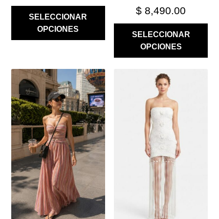
$
8,490.00
SELECCIONAR
OPCIONES
SELECCIONAR
OPCIONES
ESTE
ESTE
PRODUCTO
PRODUCTO
TIENE
TIENE
MÚLTIPLES
MÚLTIPLES
VARIANTES.
VARIANTES.
LAS
LAS
OPCIONES
OPCIONES
SE
SE
PUEDEN
PUEDEN
ELEGIR
ELEGIR
EN
EN
LA
LA