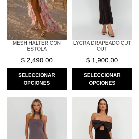
PUEDEN
PUEDEN
ELEGIR
ELEGIR
EN
EN
LA
LA
PÁGINA
PÁGINA
MESH HALTER CON
LYCRA DRAPEADO CUT
DE
DE
ESTOLA
OUT
PRODUCTO
PRODUCTO
$
2,490.00
$
1,900.00
SELECCIONAR
SELECCIONAR
OPCIONES
OPCIONES
ESTE
ESTE
PRODUCTO
PRODUCTO
TIENE
TIENE
MÚLTIPLES
MÚLTIPLES
VARIANTES.
VARIANTES.