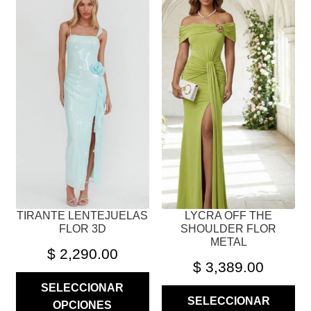
PRODUCTO
PRODUCTO
TIENE
TIENE
MÚLTIPLES
MÚLTIPLES
VARIANTES.
VARIANTES.
LAS
LAS
OPCIONES
OPCIONES
SE
SE
PUEDEN
PUEDEN
ELEGIR
ELEGIR
EN
EN
LA
LA
PÁGINA
PÁGINA
TIRANTE LENTEJUELAS
LYCRA OFF THE
DE
DE
FLOR 3D
SHOULDER FLOR
PRODUCTO
PRODUCTO
METAL
$
2,290.00
$
3,389.00
SELECCIONAR
SELECCIONAR
OPCIONES