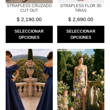
PÁGINA
PÁGINA
STRAPLESS CRUZADO
STRAPLESS FLOR 3D
DE
DE
CUT OUT
TIRAS
PRODUCTO
PRODUCTO
$
2,190.00
$
2,690.00
SELECCIONAR
SELECCIONAR
OPCIONES
OPCIONES
ESTE
ESTE
PRODUCTO
PRODUCTO
TIENE
TIENE
MÚLTIPLES
MÚLTIPLES
VARIANTES.
VARIANTES.
LAS
LAS
OPCIONES
OPCIONES
SE
SE
PUEDEN
PUEDEN
ELEGIR
ELEGIR