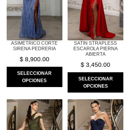
SE
SE
PUEDEN
PUEDEN
ELEGIR
ELEGIR
EN
EN
LA
LA
PÁGINA
PÁGINA
ASIMETRICO CORTE
SATIN STRAPLESS
DE
DE
SIRENA PEDRERIA
ESCAROLA PIERNA
PRODUCTO
PRODUCTO
ABIERTA
$
8,900.00
$
3,450.00
SELECCIONAR
SELECCIONAR
OPCIONES
OPCIONES
ESTE
ESTE
PRODUCTO
PRODUCTO
TIENE
TIENE
MÚLTIPLES
MÚLTIPLES