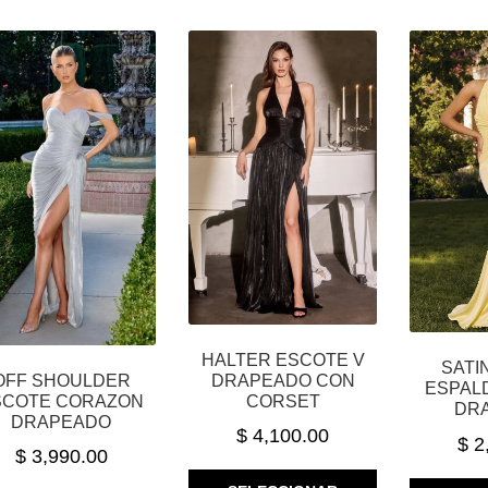
LAS
LAS
OPCIONES
OPCIONES
SE
SE
PUEDEN
PUEDEN
ELEGIR
ELEGIR
EN
EN
LA
LA
PÁGINA
PÁGINA
DE
DE
PRODUCTO
PRODUCTO
HALTER ESCOTE V
SATI
DRAPEADO CON
OFF SHOULDER
ESPAL
CORSET
SCOTE CORAZON
DR
DRAPEADO
$
4,100.00
$
2
$
3,990.00
ESTE