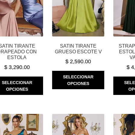
DE
DE
PRODUCTO
PRODUCTO
SATIN TIRANTE
SATIN TIRANTE
STRAP
DRAPEADO CON
GRUESO ESCOTE V
ESTOL
ESTOLA
V
$
2,590.00
$
3,290.00
$
4
ESTE
SELECCIONAR
ESTE
PRODUCTO
SELECCIONAR
SEL
OPCIONES
PRODUCTO
TIENE
OPCIONES
OP
TIENE
MÚLTIPLES
MÚLTIPLES
VARIANTES.
VARIANTES.
LAS
LAS
OPCIONES
OPCIONES
SE
SE
PUEDEN
PUEDEN
ELEGIR