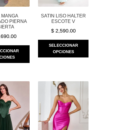
 MANGA
SATIN LISO HALTER
DO PIERNA
ESCOTE V
BIERTA
$
2,590.00
,690.00
ESTE
SELECCIONAR
ESTE
PRODUCTO
ECCIONAR
OPCIONES
PRODUCTO
TIENE
CIONES
TIENE
MÚLTIPLES
MÚLTIPLES
VARIANTES.
VARIANTES.
LAS
LAS
OPCIONES
OPCIONES
SE
SE
PUEDEN
PUEDEN
ELEGIR
ELEGIR
EN
EN
LA
LA
PÁGINA
PÁGINA
DE