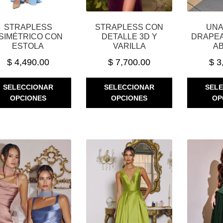
STRAPLESS
STRAPLESS CON
UNA
SIMÉTRICO CON
DETALLE 3D Y
DRAPEA
ESTOLA
VARILLA
A
$
4,490.00
$
7,700.00
$
3
ESTE
ESTE
SELECCIONAR
SELECCIONAR
SEL
PRODUCTO
PRODUCTO
OPCIONES
OPCIONES
OP
TIENE
TIENE
MÚLTIPLES
MÚLTIPLES
VARIANTES.
VARIANTES.
LAS
LAS
OPCIONES
OPCIONES
SE
SE
PUEDEN
PUEDEN
ELEGIR
ELEGIR
EN
EN
LA
LA
PÁGINA
PÁGINA