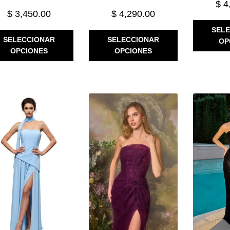
$
4
$
3,450.00
$
4,290.00
SEL
ESTE
ESTE
SELECCIONAR
SELECCIONAR
OP
PRODUCTO
PRODUCTO
OPCIONES
OPCIONES
TIENE
TIENE
MÚLTIPLES
MÚLTIPLES
VARIANTES.
VARIANTES.
LAS
LAS
OPCIONES
OPCIONES
SE
SE
PUEDEN
PUEDEN
ELEGIR
ELEGIR
EN
EN
LA
LA
PÁGINA
PÁGINA
DE
DE
PRODUCTO
PRODUCTO