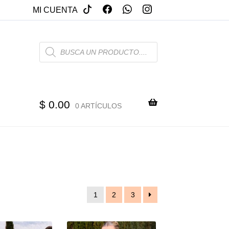
MI CUENTA
PRODUCTS
SEARCH
$
0.00
0 ARTÍCULOS
1
2
3