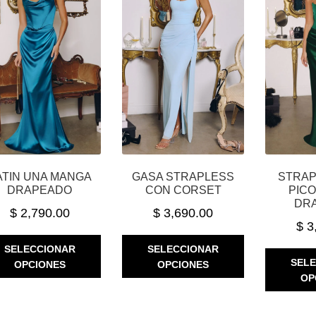
ELEGIR
EN
EN
LA
LA
PÁGINA
PÁGINA
DE
DE
PRODUCTO
PRODUCTO
ATIN UNA MANGA
GASA STRAPLESS
STRAP
DRAPEADO
CON CORSET
PIC
DR
$
2,790.00
$
3,690.00
$
3
ESTE
ESTE
SELECCIONAR
SELECCIONAR
PRODUCTO
PRODUCTO
SEL
OPCIONES
OPCIONES
TIENE
TIENE
OP
MÚLTIPLES
MÚLTIPLES
VARIANTES.
VARIANTES.