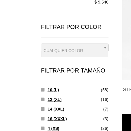
$ 9,540
MÍNIMO
MÁXIMO
FILTRAR POR COLOR
CUALQUIER COLOR
FILTRAR POR TAMAÑO
ST
10 (L)
(58)
12 (XL)
(16)
14 (XXL)
(7)
16 (XXXL)
(3)
4 (XS)
(26)