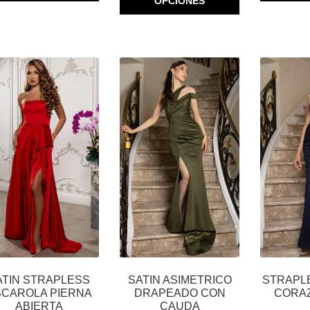
OPCIONES
TIENE
MÚLTIPLES
MÚLTIPLES
VARIANTES.
VARIANTES.
LAS
LAS
OPCIONES
OPCIONES
SE
SE
PUEDEN
PUEDEN
ELEGIR
ELEGIR
EN
EN
LA
LA
PÁGINA
PÁGINA
DE
DE
PRODUCTO
PRODUCTO
ATIN STRAPLESS
SATIN ASIMETRICO
STRAPL
SCAROLA PIERNA
DRAPEADO CON
CORA
ABIERTA
CAUDA