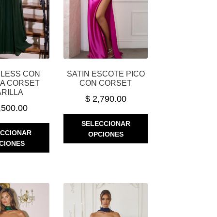
DE
PRODUCTO
PRODUCTO
LESS CON
SATIN ESCOTE PICO
A CORSET
CON CORSET
ARILLA
$
2,790.00
,500.00
ESTE
SELECCIONAR
ESTE
PRODUCTO
ECCIONAR
OPCIONES
PRODUCTO
TIENE
CIONES
TIENE
MÚLTIPLES
MÚLTIPLES
VARIANTES.
VARIANTES.
LAS
LAS
OPCIONES
OPCIONES
SE
SE
PUEDEN
PUEDEN
ELEGIR