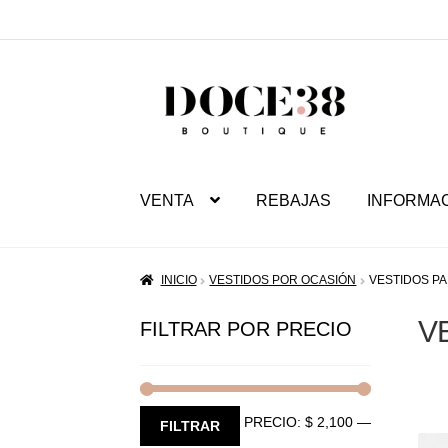
SALTAR
IR
A
AL
NAVEGACIÓN
CONTENIDO
VENTA
REBAJAS
INFORMA
INICIO
VESTIDOS POR OCASIÓN
VESTIDOS P
V
FILTRAR POR PRECIO
PRECIO:
$ 2,100
—
PRECIO
PRECIO
FILTRAR