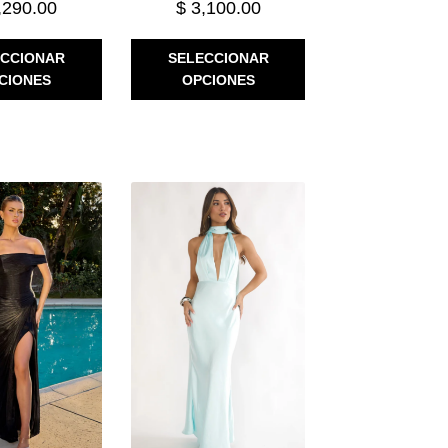
,290.00
$
3,100.00
ESTE
ESTE
ECCIONAR
SELECCIONAR
PRODUCTO
PRODUCTO
CIONES
OPCIONES
TIENE
TIENE
MÚLTIPLES
MÚLTIPLES
VARIANTES.
VARIANTES.
LAS
LAS
OPCIONES
OPCIONES
SE
SE
PUEDEN
PUEDEN
ELEGIR
ELEGIR
EN
EN
LA
LA
PÁGINA
PÁGINA
DE
DE
PRODUCTO
PRODUCTO