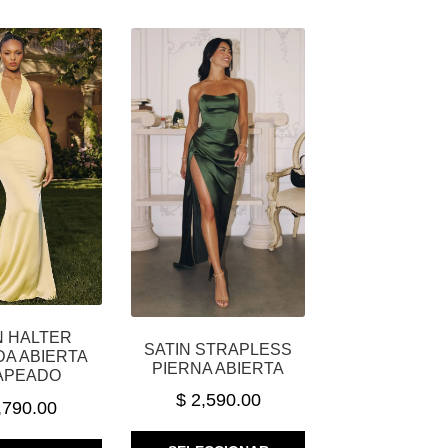
VARIANTES.
LAS
LAS
OPCIONES
OPCIONES
SE
SE
PUEDEN
PUEDEN
ELEGIR
ELEGIR
EN
EN
LA
LA
PÁGINA
PÁGINA
DE
DE
PRODUCTO
PRODUCTO
N HALTER
SATIN STRAPLESS
DA ABIERTA
PIERNA ABIERTA
APEADO
$
2,590.00
,790.00
ESTE