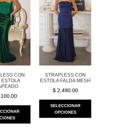
ELEGIR
EN
EN
LA
LA
PÁGINA
PÁGINA
DE
DE
PRODUCTO
PRODUCTO
LESS CON
STRAPLESS CON
O ESTOLA
ESTOLA FALDA MESH
APEADO
$
2,490.00
,100.00
ESTE
SELECCIONAR
ESTE
PRODUCTO
ECCIONAR
OPCIONES
PRODUCTO
TIENE
CIONES
TIENE
MÚLTIPLES
MÚLTIPLES
VARIANTES.