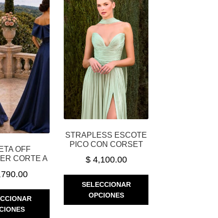
STRAPLESS ESCOTE
PICO CON CORSET
ETA OFF
ER CORTE A
$
4,100.00
,790.00
ESTE
SELECCIONAR
PRODUCTO
ESTE
OPCIONES
ECCIONAR
TIENE
PRODUCTO
CIONES
MÚLTIPLES
TIENE