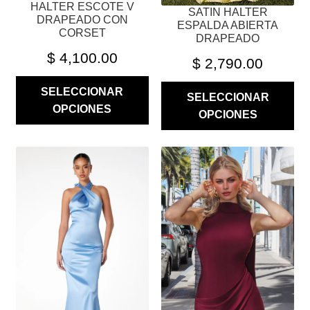
HALTER ESCOTE V
PÁGINA
PÁGINA
SATIN HALTER
DRAPEADO CON
ESPALDA ABIERTA
DE
DE
CORSET
DRAPEADO
PRODUCTO
PRODUCTO
$
4,100.00
$
2,790.00
SELECCIONAR
SELECCIONAR
OPCIONES
OPCIONES
ESTE
ESTE
PRODUCTO
PRODUCTO
TIENE
TIENE
MÚLTIPLES
MÚLTIPLES
VARIANTES.
VARIANTES.
LAS
LAS
OPCIONES
OPCIONES
SE
SE
PUEDEN
PUEDEN