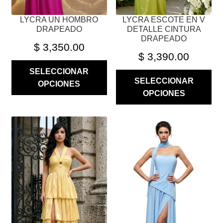
PÁGINA
PÁGINA
LYCRA UN HOMBRO
LYCRA ESCOTE EN V
DE
DE
DRAPEADO
DETALLE CINTURA
PRODUCTO
PRODUCTO
DRAPEADO
$
3,350.00
$
3,390.00
SELECCIONAR
SELECCIONAR
OPCIONES
OPCIONES
ESTE
ESTE
PRODUCTO
PRODUCTO
TIENE
TIENE
MÚLTIPLES
MÚLTIPLES
VARIANTES.
VARIANTES.
LAS
LAS
OPCIONES
OPCIONES
SE
SE
PUEDEN
PUEDEN