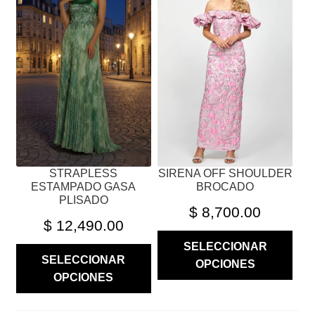
MÚLTIPLES
MÚLTIPLES
VARIANTES.
VARIANTES.
LAS
LAS
OPCIONES
OPCIONES
SE
SE
PUEDEN
PUEDEN
ELEGIR
ELEGIR
EN
EN
LA
LA
PÁGINA
PÁGINA
STRAPLESS
SIRENA OFF SHOULDER
DE
DE
ESTAMPADO GASA
BROCADO
PRODUCTO
PRODUCTO
PLISADO
$
8,700.00
$
12,490.00
SELECCIONAR
SELECCIONAR
OPCIONES
OPCIONES