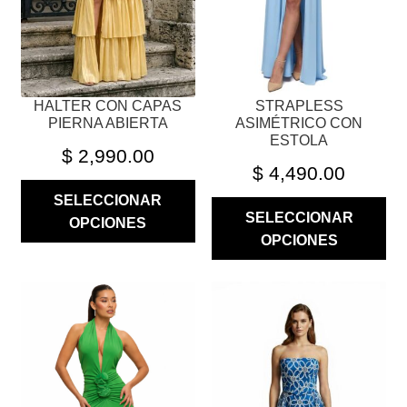
ELEGIR
ELEGIR
EN
EN
LA
LA
PÁGINA
PÁGINA
HALTER CON CAPAS
STRAPLESS
DE
DE
PIERNA ABIERTA
ASIMÉTRICO CON
PRODUCTO
PRODUCTO
ESTOLA
$
2,990.00
$
4,490.00
SELECCIONAR
SELECCIONAR
OPCIONES
OPCIONES
ESTE
ESTE
PRODUCTO
PRODUCTO
TIENE
TIENE
MÚLTIPLES
MÚLTIPLES
VARIANTES.
VARIANTES.
LAS
LAS