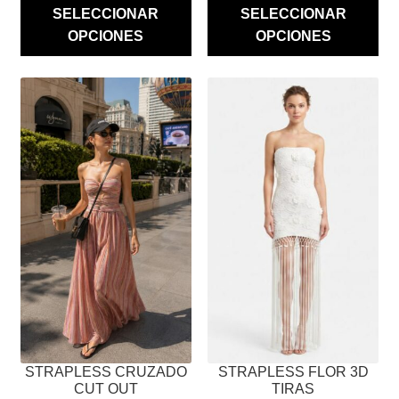
SELECCIONAR
SELECCIONAR
OPCIONES
OPCIONES
ESTE
ESTE
PRODUCTO
PRODUCTO
TIENE
TIENE
MÚLTIPLES
MÚLTIPLES
VARIANTES.
VARIANTES.
LAS
LAS
OPCIONES
OPCIONES
SE
SE
PUEDEN
PUEDEN
ELEGIR
ELEGIR
EN
EN
LA
LA
PÁGINA
PÁGINA
STRAPLESS CRUZADO
STRAPLESS FLOR 3D
DE
DE
CUT OUT
TIRAS