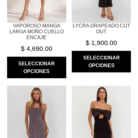
EN
EN
LA
LA
PÁGINA
PÁGINA
VAPOROSO MANGA
LYCRA DRAPEADO CUT
DE
DE
LARGA MOÑO CUELLO
OUT
PRODUCTO
PRODUCTO
ENCAJE
$
1,900.00
$
4,690.00
SELECCIONAR
SELECCIONAR
OPCIONES
OPCIONES
ESTE
ESTE
PRODUCTO
PRODUCTO
TIENE
TIENE
MÚLTIPLES
MÚLTIPLES
VARIANTES.
VARIANTES.
LAS
LAS
OPCIONES
OPCIONES