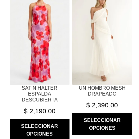
TIENE
TIENE
MÚLTIPLES
MÚLTIPLES
VARIANTES.
VARIANTES.
LAS
LAS
OPCIONES
OPCIONES
SE
SE
PUEDEN
PUEDEN
ELEGIR
ELEGIR
EN
EN
LA
LA
PÁGINA
PÁGINA
SATIN HALTER
UN HOMBRO MESH
DE
DE
ESPALDA
DRAPEADO
PRODUCTO
PRODUCTO
DESCUBIERTA
$
2,390.00
$
2,190.00
SELECCIONAR
SELECCIONAR
OPCIONES
OPCIONES