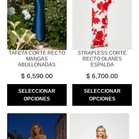
OPCIONES
OPCIONES
SE
SE
PUEDEN
PUEDEN
ELEGIR
ELEGIR
EN
EN
LA
LA
PÁGINA
PÁGINA
TAFETA CORTE RECTO
STRAPLESS CORTE
DE
DE
MANGAS
RECTO OLANES
PRODUCTO
PRODUCTO
ABULLONADAS
ESPALDA
$
6,590.00
$
6,700.00
SELECCIONAR
SELECCIONAR
OPCIONES
OPCIONES
ESTE
ESTE
PRODUCTO
PRODUCTO
TIENE
TIENE