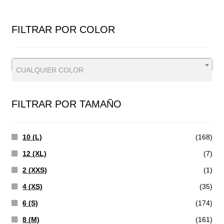
MÍ
MÁ
FILTRAR POR COLOR
CUALQUIER COLOR
FILTRAR POR TAMAÑO
10 (L)
(168)
12 (XL)
(7)
2 (XXS)
(1)
4 (XS)
(35)
6 (S)
(174)
8 (M)
(161)