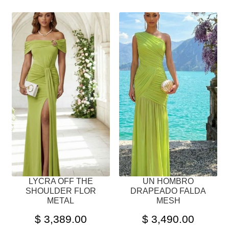
ESTE
ESTE
PRODUCTO
PRODUCTO
TIENE
TIENE
MÚLTIPLES
MÚLTIPLES
VARIANTES.
VARIANTES.
LAS
LAS
OPCIONES
OPCIONES
SE
SE
PUEDEN
PUEDEN
ELEGIR
ELEGIR
EN
EN
LA
LA
PÁGINA
PÁGINA
LYCRA OFF THE
UN HOMBRO
DE
DE
SHOULDER FLOR
DRAPEADO FALDA
PRODUCTO
PRODUCTO
METAL
MESH
$
3,389.00
$
3,490.00