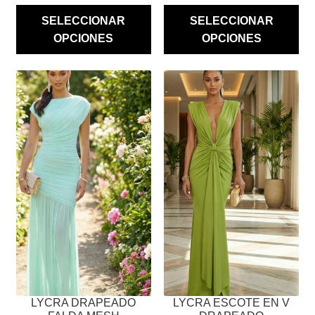
SELECCIONAR
SELECCIONAR
OPCIONES
OPCIONES
ESTE
ESTE
PRODUCTO
PRODUCTO
TIENE
TIENE
MÚLTIPLES
MÚLTIPLES
VARIANTES.
VARIANTES.
LAS
LAS
OPCIONES
OPCIONES
SE
SE
PUEDEN
PUEDEN
ELEGIR
ELEGIR
EN
EN
LA
LA
PÁGINA
PÁGINA
LYCRA DRAPEADO
LYCRA ESCOTE EN V
DE
DE