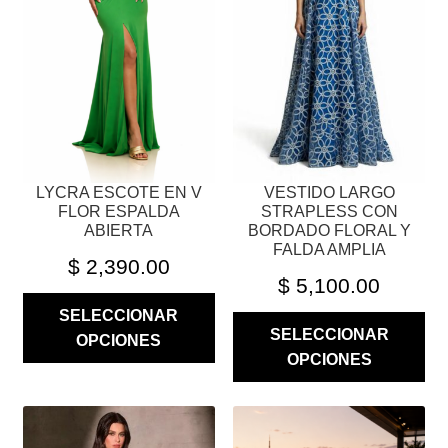
OPCIONES
OPCIONES
SE
SE
PUEDEN
PUEDEN
ELEGIR
ELEGIR
EN
EN
LA
LA
PÁGINA
PÁGINA
LYCRA ESCOTE EN V
VESTIDO LARGO
DE
DE
FLOR ESPALDA
STRAPLESS CON
PRODUCTO
PRODUCTO
ABIERTA
BORDADO FLORAL Y
FALDA AMPLIA
$
2,390.00
$
5,100.00
SELECCIONAR
SELECCIONAR
OPCIONES
OPCIONES
ESTE
ESTE
PRODUCTO
PRODUCTO