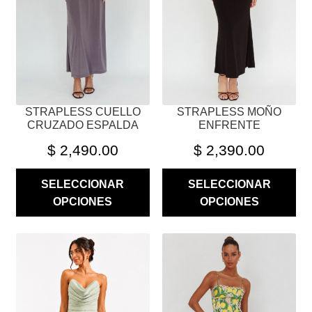
SE
SE
PUEDEN
PUEDEN
ELEGIR
ELEGIR
EN
EN
LA
LA
PÁGINA
PÁGINA
STRAPLESS CUELLO
STRAPLESS MOÑO
DE
DE
CRUZADO ESPALDA
ENFRENTE
PRODUCTO
PRODUCTO
$
2,490.00
$
2,390.00
SELECCIONAR
SELECCIONAR
OPCIONES
OPCIONES
ESTE
ESTE
PRODUCTO
PRODUCTO
TIENE
TIENE
MÚLTIPLES
MÚLTIPLES
VARIANTES.
VARIANTES.