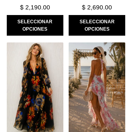
PRODUCTO
PRODUCTO
$
2,190.00
$
2,690.00
SELECCIONAR
SELECCIONAR
OPCIONES
OPCIONES
ESTE
ESTE
PRODUCTO
PRODUCTO
TIENE
TIENE
MÚLTIPLES
MÚLTIPLES
VARIANTES.
VARIANTES.
LAS
LAS
OPCIONES
OPCIONES
SE
SE
PUEDEN
PUEDEN
ELEGIR
ELEGIR
EN
EN
LA
LA