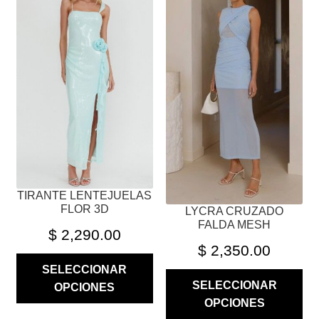
TIENE
TIENE
MÚLTIPLES
MÚLTIPLES
VARIANTES.
VARIANTES.
LAS
LAS
OPCIONES
OPCIONES
SE
SE
PUEDEN
PUEDEN
ELEGIR
ELEGIR
EN
EN
LA
LA
PÁGINA
PÁGINA
TIRANTE LENTEJUELAS
DE
DE
FLOR 3D
LYCRA CRUZADO
PRODUCTO
PRODUCTO
FALDA MESH
$
2,290.00
$
2,350.00
SELECCIONAR
SELECCIONAR
OPCIONES
OPCIONES