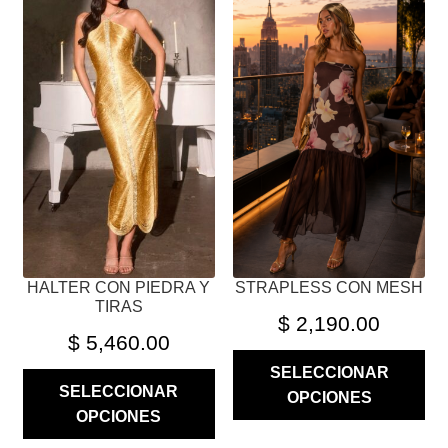
TIENE
TIENE
MÚLTIPLES
MÚLTIPLES
VARIANTES.
VARIANTES.
LAS
LAS
OPCIONES
OPCIONES
SE
SE
PUEDEN
PUEDEN
ELEGIR
ELEGIR
EN
EN
LA
LA
PÁGINA
PÁGINA
HALTER CON PIEDRA Y
STRAPLESS CON MESH
DE
DE
TIRAS
PRODUCTO
PRODUCTO
$
2,190.00
$
5,460.00
SELECCIONAR
SELECCIONAR
OPCIONES
OPCIONES