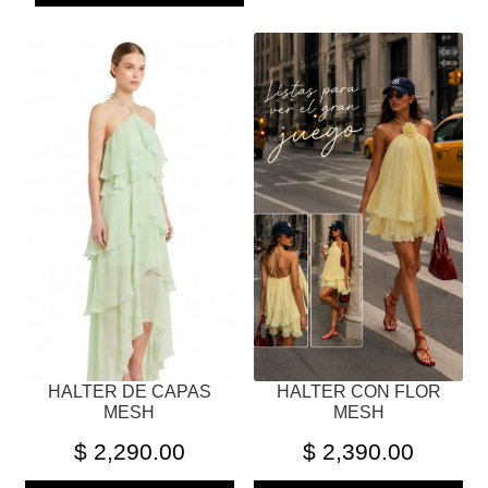
ESTE
ESTE
PRODUCTO
PRODUCTO
TIENE
TIENE
MÚLTIPLES
MÚLTIPLES
VARIANTES.
VARIANTES.
LAS
LAS
OPCIONES
OPCIONES
SE
SE
PUEDEN
PUEDEN
ELEGIR
ELEGIR
EN
EN
LA
LA
PÁGINA
PÁGINA
HALTER DE CAPAS
HALTER CON FLOR
DE
DE
MESH
MESH
PRODUCTO
PRODUCTO
$
2,290.00
$
2,390.00