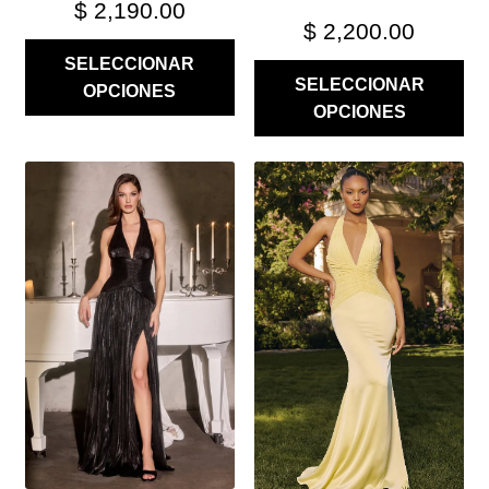
$
2,190.00
$
2,200.00
SELECCIONAR
SELECCIONAR
OPCIONES
OPCIONES
ESTE
ESTE
PRODUCTO
PRODUCTO
TIENE
TIENE
MÚLTIPLES
MÚLTIPLES
VARIANTES.
VARIANTES.
LAS
LAS
OPCIONES
OPCIONES
SE
SE
PUEDEN
PUEDEN
ELEGIR
ELEGIR
EN
EN
LA
LA