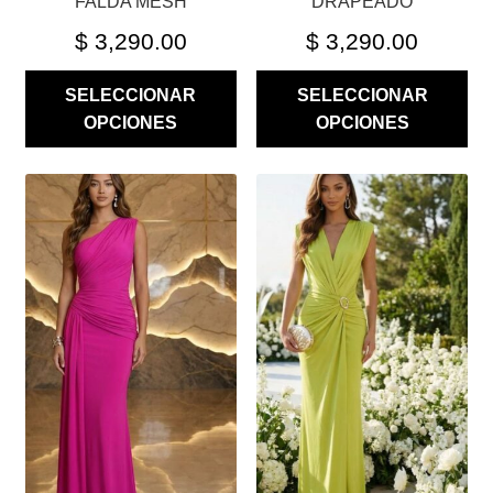
FALDA MESH
DRAPEADO
PRODUCTO
PRODUCTO
$
3,290.00
$
3,290.00
SELECCIONAR
SELECCIONAR
OPCIONES
OPCIONES
ESTE
ESTE
PRODUCTO
PRODUCTO
TIENE
TIENE
MÚLTIPLES
MÚLTIPLES
VARIANTES.
VARIANTES.
LAS
LAS
OPCIONES
OPCIONES
SE
SE
PUEDEN
PUEDEN
ELEGIR
ELEGIR
EN
EN
LA
LA