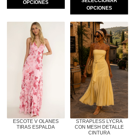
SELECCIONAR
OPCIONES
OPCIONES
ESTE
ESTE
PRODUCTO
PRODUCTO
TIENE
TIENE
MÚLTIPLES
MÚLTIPLES
VARIANTES.
VARIANTES.
LAS
LAS
OPCIONES
OPCIONES
SE
SE
PUEDEN
PUEDEN
ELEGIR
ELEGIR
EN
EN
LA
LA
PÁGINA
PÁGINA
ESCOTE V OLANES
STRAPLESS LYCRA
DE
DE
TIRAS ESPALDA
CON MESH DETALLE
PRODUCTO
PRODUCTO
CINTURA