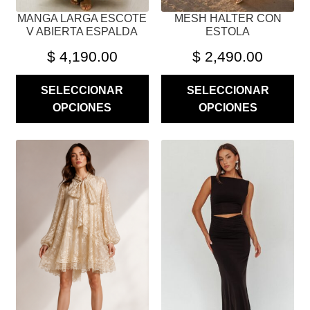
PÁGINA
PÁGINA
MANGA LARGA ESCOTE
MESH HALTER CON
DE
DE
V ABIERTA ESPALDA
ESTOLA
PRODUCTO
PRODUCTO
$
4,190.00
$
2,490.00
SELECCIONAR
SELECCIONAR
OPCIONES
OPCIONES
ESTE
ESTE
PRODUCTO
PRODUCTO
TIENE
TIENE
MÚLTIPLES
MÚLTIPLES
VARIANTES.
VARIANTES.
LAS
LAS
OPCIONES
OPCIONES
SE
SE
PUEDEN
PUEDEN
ELEGIR
ELEGIR