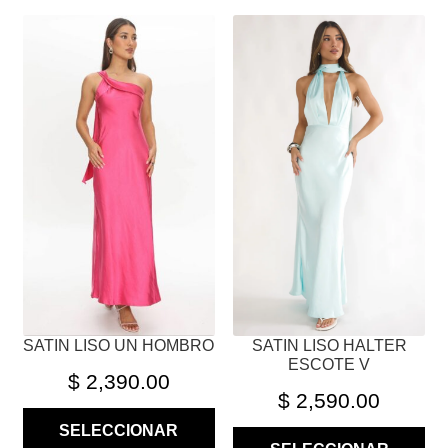
ESTE
ESTE
PRODUCTO
PRODUCTO
TIENE
TIENE
MÚLTIPLES
MÚLTIPLES
VARIANTES.
VARIANTES.
LAS
LAS
OPCIONES
OPCIONES
SE
SE
PUEDEN
PUEDEN
ELEGIR
ELEGIR
EN
EN
LA
LA
PÁGINA
PÁGINA
SATIN LISO UN HOMBRO
SATIN LISO HALTER
DE
DE
ESCOTE V
PRODUCTO
PRODUCTO
$
2,390.00
$
2,590.00
SELECCIONAR