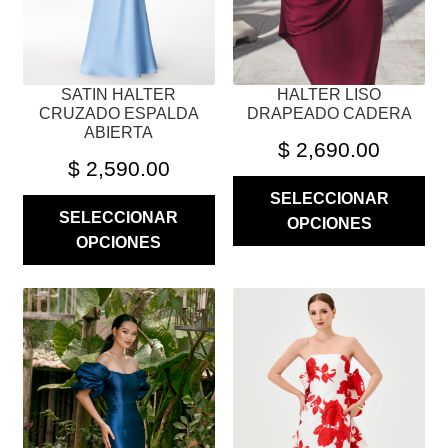
ELEGIR
ELEGIR
EN
EN
LA
LA
PÁGINA
PÁGINA
SATIN HALTER
HALTER LISO
DE
DE
CRUZADO ESPALDA
DRAPEADO CADERA
PRODUCTO
PRODUCTO
ABIERTA
$
2,690.00
$
2,590.00
SELECCIONAR
SELECCIONAR
OPCIONES
OPCIONES
ESTE
ESTE
PRODUCTO
PRODUCTO
TIENE
TIENE
MÚLTIPLES
MÚLTIPLES
VARIANTES.
VARIANTES.
LAS
LAS