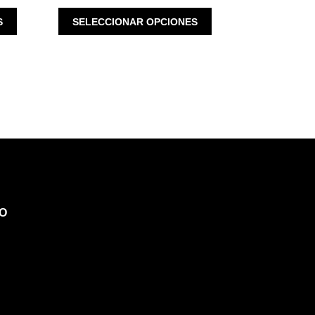
ESTE
ESTE
S
SELECCIONAR OPCIONES
PRODUCTO
PRODUCTO
TIENE
TIENE
MÚLTIPLES
MÚLTIPLES
VARIANTES.
VARIANTES.
LAS
LAS
OPCIONES
OPCIONES
SE
SE
PUEDEN
PUEDEN
ELEGIR
ELEGIR
EN
EN
LA
LA
PÁGINA
PÁGINA
O
DE
DE
PRODUCTO
PRODUCTO