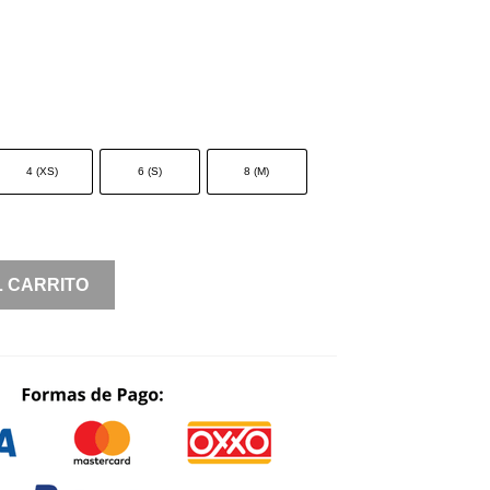
4 (XS)
6 (S)
8 (M)
L CARRITO