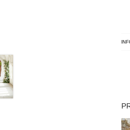
INF
P