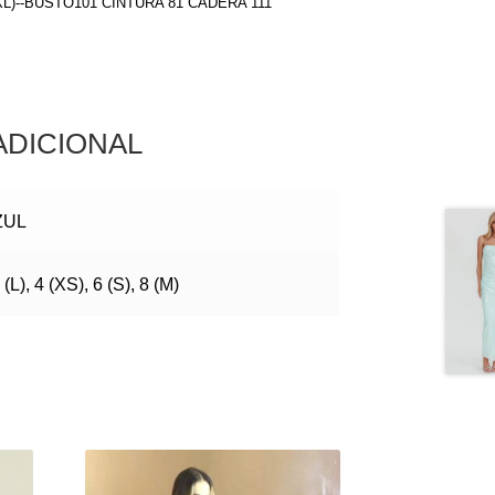
(XL)--BUSTO101 CINTURA 81 CADERA 111
ADICIONAL
ZUL
 (L), 4 (XS), 6 (S), 8 (M)