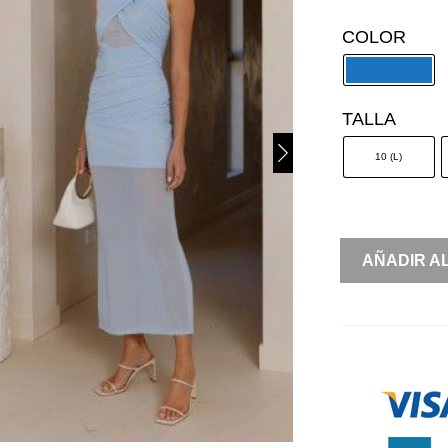
COLOR
TALLA
10 (L)
LYCRA
AÑADIR A
CRUZADO
FALDA
MESH
CANTIDAD