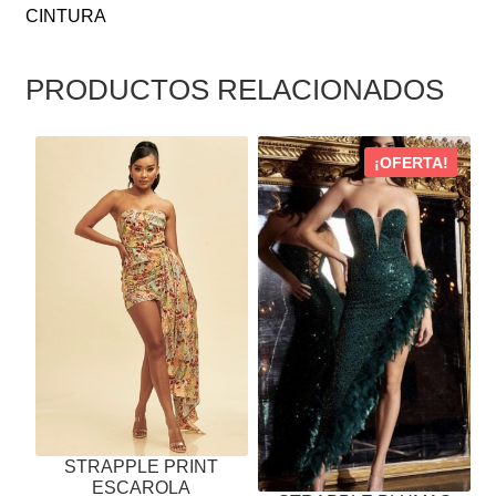
CINTURA
PRODUCTOS RELACIONADOS
ESTE
ESTE
¡OFERTA!
PRODUCTO
PRODUCTO
TIENE
TIENE
MÚLTIPLES
MÚLTIPLES
VARIANTES.
VARIANTES.
LAS
LAS
OPCIONES
OPCIONES
SE
SE
PUEDEN
PUEDEN
ELEGIR
ELEGIR
EN
EN
LA
LA
STRAPPLE PRINT
PÁGINA
PÁGINA
ESCAROLA