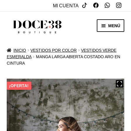
MI CUENTA
SALTAR
IR
MENÚ
A
AL
NAVEGACIÓN
CONTENIDO
RENTA
INICIO
VESTIDOS POR COLOR
VESTIDOS VERDE
EXPAN
ESMERALDA
MANGA LARGA ABIERTA COSTADO ARO EN
VENTA
CINTURA
MENÚ
HIJO
REBAJAS
¡OFERTA!
VESTIDOS DE NOVIA
EXPAN
OTROS
MENÚ
HIJO
ACCESORIOS