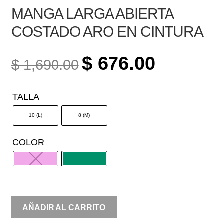
MANGA LARGA ABIERTA
COSTADO ARO EN CINTURA
ORIGINAL
CURRENT
$
676.00
$
1,690.00
PRICE
PRICE
WAS:
IS:
TALLA
$ 1,690.00.
$ 676.00.
10 (L)
8 (M)
COLOR
MANGA
AÑADIR AL CARRITO
LARGA