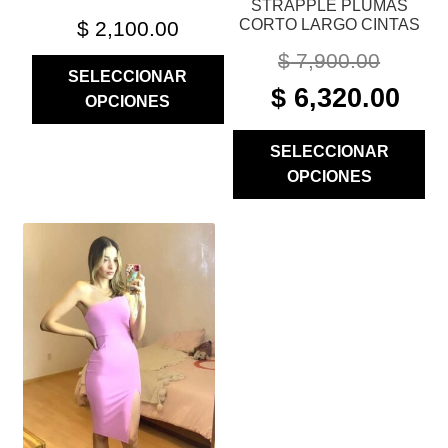
STRAPPLE PLUMAS
DE
DE
CORTO LARGO CINTAS
$
2,100.00
PRODUCTO
PRODUCTO
$
7,900.00
SELECCIONAR
ORIGINAL
CURR
$
6,320.00
OPCIONES
PRICE
PRIC
WAS:
IS:
SELECCIONAR
$ 7,900.00.
$ 6,32
OPCIONES
ESTE
PRODUCTO
TIENE
MÚLTIPLES
VARIANTES.
LAS
OPCIONES
SE
PUEDEN