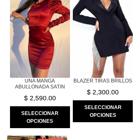
MÚLTIPLES
MÚLTIPLES
VARIANTES.
VARIANTES.
LAS
LAS
OPCIONES
OPCIONES
SE
SE
PUEDEN
PUEDEN
ELEGIR
ELEGIR
EN
EN
LA
LA
PÁGINA
PÁGINA
UNA MANGA
BLAZER TIRAS BRILLOS
DE
DE
ABULLONADA SATIN
PRODUCTO
PRODUCTO
$
2,300.00
$
2,590.00
SELECCIONAR
SELECCIONAR
OPCIONES
OPCIONES
ESTE