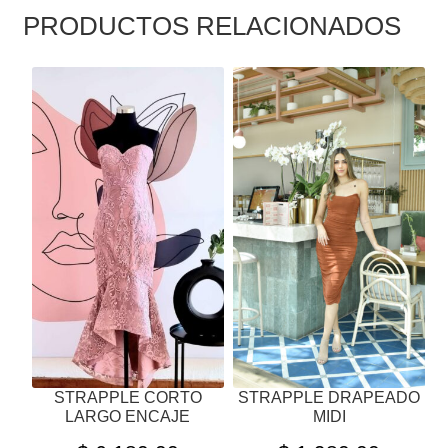
PRODUCTOS RELACIONADOS
ESTE
ESTE
PRODUCTO
PRODUCTO
TIENE
TIENE
MÚLTIPLES
MÚLTIPLES
VARIANTES.
VARIANTES.
LAS
LAS
OPCIONES
OPCIONES
SE
SE
PUEDEN
PUEDEN
ELEGIR
ELEGIR
EN
EN
LA
LA
PÁGINA
PÁGINA
STRAPPLE CORTO
STRAPPLE DRAPEADO
DE
DE
LARGO ENCAJE
MIDI
PRODUCTO
PRODUCTO