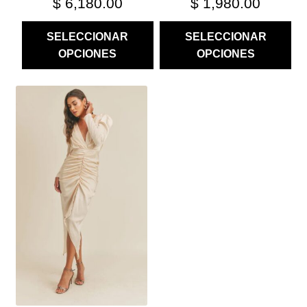
$
6,180.00
$
1,980.00
SELECCIONAR
SELECCIONAR
OPCIONES
OPCIONES
ESTE
PRODUCTO
TIENE
MÚLTIPLES
VARIANTES.
LAS
OPCIONES
SE
PUEDEN
ELEGIR
EN
LA
PÁGINA