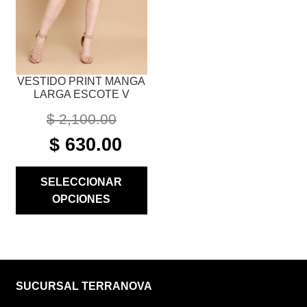
PUEDEN
ELEGIR
EN
LA
PÁGINA
VESTIDO PRINT MANGA
DE
LARGA ESCOTE V
PRODUCTO
$
2,100.00
ORIGINAL
CURRENT
$
630.00
PRICE
PRICE
WAS:
IS:
SELECCIONAR
$ 2,100.00.
$ 630.00.
OPCIONES
SUCURSAL TERRANOVA