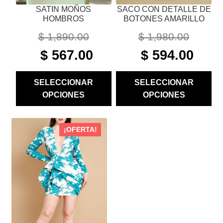
SATIN MOÑOS
SACO CON DETALLE DE
DE
DE
HOMBROS
BOTONES AMARILLO
PRODUCTO
PRODUCTO
$
1,890.00
$
1,980.00
ORIGINAL
CURRENT
ORIGINAL
CURRE
$
567.00
$
594.00
PRICE
PRICE
PRICE
PRICE
WAS:
IS:
WAS:
IS:
SELECCIONAR
SELECCIONAR
$ 1,890.00.
$ 567.00.
$ 1,980.00.
$ 594.00
OPCIONES
OPCIONES
ESTE
¡OFERTA!
PRODUCTO
TIENE
MÚLTIPLES
VARIANTES.
LAS
OPCIONES
SE