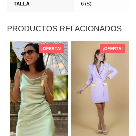
TALLA
6 (S)
PRODUCTOS RELACIONADOS
ESTE
ESTE
¡OFERTA!
¡OFERTA!
PRODUCTO
PRODUCTO
TIENE
TIENE
MÚLTIPLES
MÚLTIPLES
VARIANTES.
VARIANTES.
LAS
LAS
OPCIONES
OPCIONES
SE
SE
PUEDEN
PUEDEN
ELEGIR
ELEGIR
EN
EN
LA
LA
PÁGINA
PÁGINA