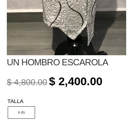
UN HOMBRO ESCAROLA
ORIGINAL
CURREN
$
2,400.00
$
4,800.00
PRICE
PRICE
WAS:
IS:
TALLA
$ 4,800.00.
$ 2,400.0
6 (S)