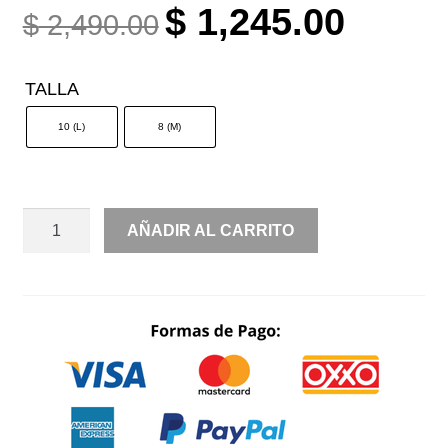
ORIGINAL
CURREN
$
1,245.00
$
2,490.00
PRICE
PRICE
WAS:
IS:
TALLA
$ 2,490.00.
$ 1,245.0
10 (L)
8 (M)
HALTER
AÑADIR AL CARRITO
PRINT
CANTIDAD