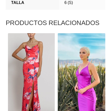
TALLA
6 (S)
PRODUCTOS RELACIONADOS
ESTE
ESTE
PRODUCTO
PRODUCTO
TIENE
TIENE
MÚLTIPLES
MÚLTIPLES
VARIANTES.
VARIANTES.
LAS
LAS
OPCIONES
OPCIONES
SE
SE
PUEDEN
PUEDEN
ELEGIR
ELEGIR
EN
EN
LA
LA
PÁGINA
PÁGINA