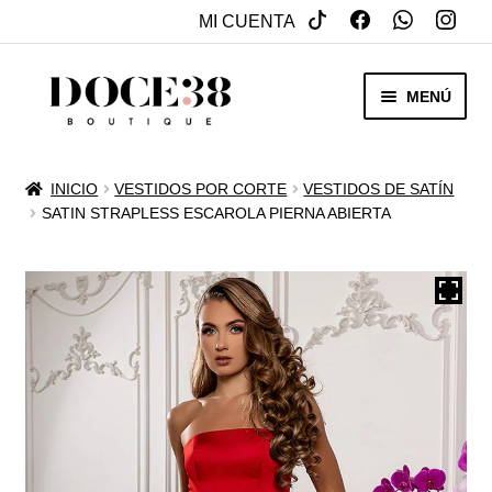
MI CUENTA
SALTAR
IR
MENÚ
A
AL
NAVEGACIÓN
CONTENIDO
RENTA
INICIO
VESTIDOS POR CORTE
VESTIDOS DE SATÍN
EXPAN
SATIN STRAPLESS ESCAROLA PIERNA ABIERTA
VENTA
MENÚ
HIJO
REBAJAS
VESTIDOS DE NOVIA
EXPAN
OTROS
MENÚ
HIJO
ACCESORIOS