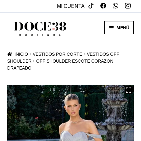
MI CUENTA
SALTAR
IR
MENÚ
A
AL
NAVEGACIÓN
CONTENIDO
RENTA
INICIO
VESTIDOS POR CORTE
VESTIDOS OFF
EXPAN
SHOULDER
OFF SHOULDER ESCOTE CORAZON
VENTA
DRAPEADO
MENÚ
HIJO
REBAJAS
VESTIDOS DE NOVIA
EXPAN
OTROS
MENÚ
HIJO
ACCESORIOS