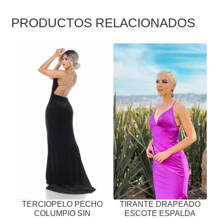
PRODUCTOS RELACIONADOS
ESTE
ESTE
PRODUCTO
PRODUCTO
TIENE
TIENE
MÚLTIPLES
MÚLTIPLES
VARIANTES.
VARIANTES.
LAS
LAS
OPCIONES
OPCIONES
SE
SE
PUEDEN
PUEDEN
ELEGIR
ELEGIR
EN
EN
LA
LA
PÁGINA
PÁGINA
TERCIOPELO PECHO
TIRANTE DRAPEADO
DE
DE
COLUMPIO SIN
ESCOTE ESPALDA