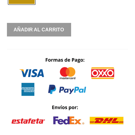
ARETE
AÑADIR AL CARRITO
ARTESANAL
DE
HOJAS
CON
PERLA
LATÓN
BAÑADO
EN
ORO
CANTIDAD