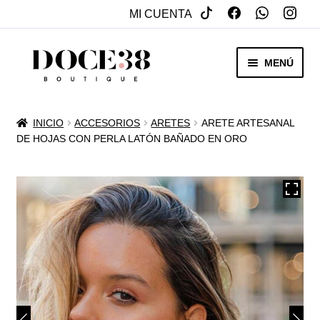
MI CUENTA
SALTAR
IR
MENÚ
A
AL
NAVEGACIÓN
CONTENIDO
RENTA
INICIO
ACCESORIOS
ARETES
ARETE ARTESANAL
EXPAN
DE HOJAS CON PERLA LATÓN BAÑADO EN ORO
VENTA
MENÚ
HIJO
REBAJAS
VESTIDOS DE NOVIA
EXPAN
OTROS
MENÚ
HIJO
ACCESORIOS