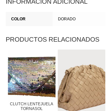
INFORMACIÓN ADICIONAL
COLOR
DORADO
PRODUCTOS RELACIONADOS
ESTE
PRODUCTO
TIENE
MÚLTIPLES
VARIANTES.
LAS
OPCIONES
SE
PUEDEN
CLUTCH LENTEJUELA
ELEGIR
TORNASOL