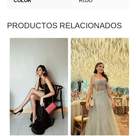
COLOR
ROJO
PRODUCTOS RELACIONADOS
ESTE
ESTE
PRODUCTO
PRODUCTO
TIENE
TIENE
MÚLTIPLES
MÚLTIPLES
VARIANTES.
VARIANTES.
LAS
LAS
OPCIONES
OPCIONES
SE
SE
PUEDEN
PUEDEN
ELEGIR
ELEGIR
EN
EN
LA
LA
PÁGINA
PÁGINA