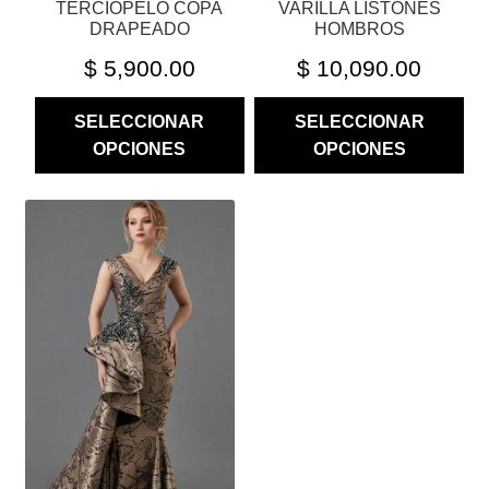
TERCIOPELO COPA
VARILLA LISTONES
DE
DE
DRAPEADO
HOMBROS
PRODUCTO
PRODUCTO
$
5,900.00
$
10,090.00
SELECCIONAR
SELECCIONAR
OPCIONES
OPCIONES
ESTE
PRODUCTO
TIENE
MÚLTIPLES
VARIANTES.
LAS
OPCIONES
SE
PUEDEN
ELEGIR
EN