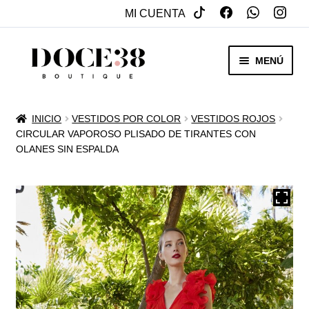
MI CUENTA
SALTAR
IR
MENÚ
A
AL
NAVEGACIÓN
CONTENIDO
RENTA
INICIO
VESTIDOS POR COLOR
VESTIDOS ROJOS
EXPAN
CIRCULAR VAPOROSO PLISADO DE TIRANTES CON
VENTA
OLANES SIN ESPALDA
MENÚ
HIJO
REBAJAS
VESTIDOS DE NOVIA
EXPAN
OTROS
MENÚ
HIJO
ACCESORIOS