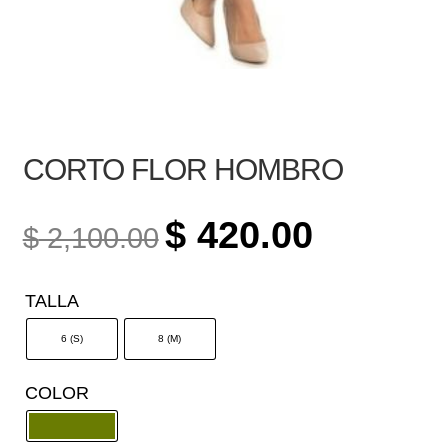
CORTO FLOR HOMBRO
ORIGINAL
CURRENT
$
420.00
$
2,100.00
PRICE
PRICE
WAS:
IS:
TALLA
$ 2,100.00.
$ 420.00.
6 (S)
8 (M)
COLOR