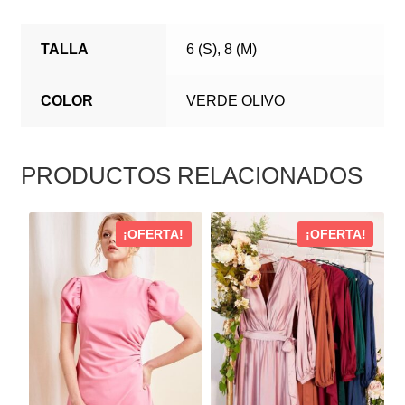
TALLA
6 (S), 8 (M)
COLOR
VERDE OLIVO
PRODUCTOS RELACIONADOS
ESTE
ESTE
¡OFERTA!
¡OFERTA!
PRODUCTO
PRODUCTO
TIENE
TIENE
MÚLTIPLES
MÚLTIPLES
VARIANTES.
VARIANTES.
LAS
LAS
OPCIONES
OPCIONES
SE
SE
PUEDEN
PUEDEN