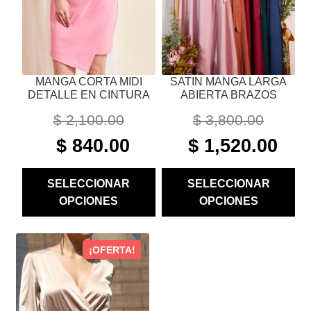
ELEGIR
ELEGIR
EN
EN
LA
LA
PÁGINA
PÁGINA
MANGA CORTA MIDI
SATIN MANGA LARGA
DE
DE
DETALLE EN CINTURA
ABIERTA BRAZOS
PRODUCTO
PRODUCTO
$
2,100.00
$
3,800.00
ORIGINAL
CURRENT
ORIGINAL
CURR
$
840.00
$
1,520.00
PRICE
PRICE
PRICE
PRIC
WAS:
IS:
WAS:
IS:
SELECCIONAR
SELECCIONAR
$ 2,100.00.
$ 840.00.
$ 3,800.00.
$ 1,52
OPCIONES
OPCIONES
ESTE
¡OFERTA!
PRODUCTO
TIENE
MÚLTIPLES
VARIANTES.