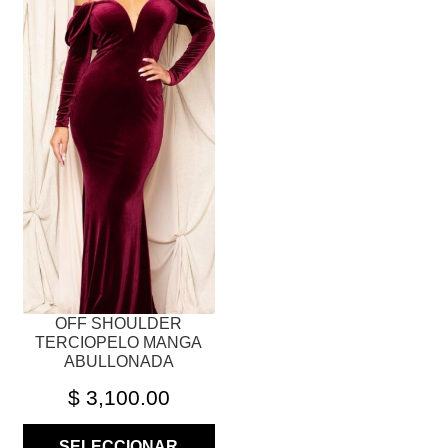
ESTE
PRODUCTO
TIENE
MÚLTIPLES
VARIANTES.
LAS
OPCIONES
SE
PUEDEN
ELEGIR
EN
LA
PÁGINA
OFF SHOULDER
DE
TERCIOPELO MANGA
PRODUCTO
ABULLONADA
$
3,100.00
SELECCIONAR