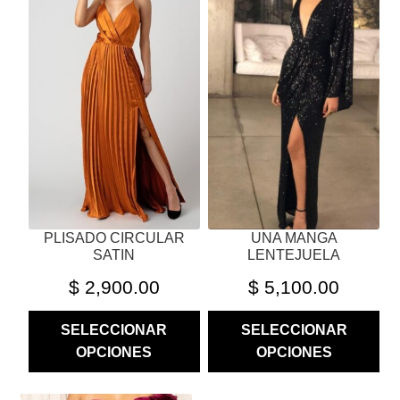
MÚLTIPLES
MÚLTIPLES
VARIANTES.
VARIANTES.
LAS
LAS
OPCIONES
OPCIONES
SE
SE
PUEDEN
PUEDEN
ELEGIR
ELEGIR
EN
EN
LA
LA
PÁGINA
PÁGINA
PLISADO CIRCULAR
UNA MANGA
DE
DE
SATIN
LENTEJUELA
PRODUCTO
PRODUCTO
$
2,900.00
$
5,100.00
SELECCIONAR
SELECCIONAR
OPCIONES
OPCIONES