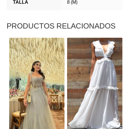
TALLA
8 (M)
PRODUCTOS RELACIONADOS
ESTE
ESTE
PRODUCTO
PRODUCTO
TIENE
TIENE
MÚLTIPLES
MÚLTIPLES
VARIANTES.
VARIANTES.
LAS
LAS
OPCIONES
OPCIONES
SE
SE
PUEDEN
PUEDEN
ELEGIR
ELEGIR
EN
EN
LA
LA
PÁGINA
PÁGINA