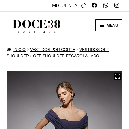
MI CUENTA
SALTAR
IR
MENÚ
A
AL
NAVEGACIÓN
CONTENIDO
RENTA
INICIO
VESTIDOS POR CORTE
VESTIDOS OFF
EXPAN
SHOULDER
OFF SHOULDER ESCAROLA LADO
VENTA
MENÚ
HIJO
REBAJAS
VESTIDOS DE NOVIA
EXPAN
OTROS
MENÚ
HIJO
ACCESORIOS