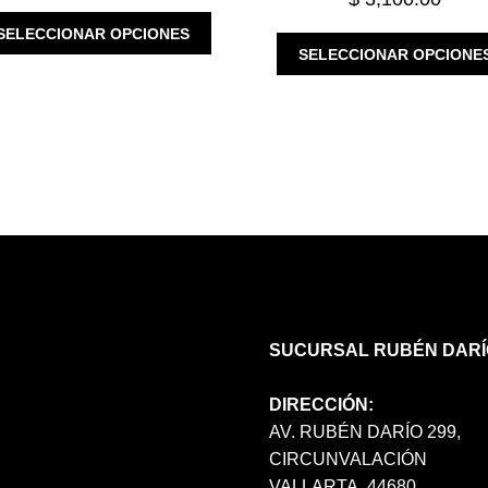
ESTE
SELECCIONAR OPCIONES
PRODUCTO
SELECCIONAR OPCIONE
TIENE
MÚLTIPLES
VARIANTES.
LAS
OPCIONES
SE
PUEDEN
ELEGIR
EN
LA
PÁGINA
DE
SUCURSAL RUBÉN DARÍ
PRODUCTO
DIRECCIÓN:
AV. RUBÉN DARÍO 299,
CIRCUNVALACIÓN
VALLARTA, 44680