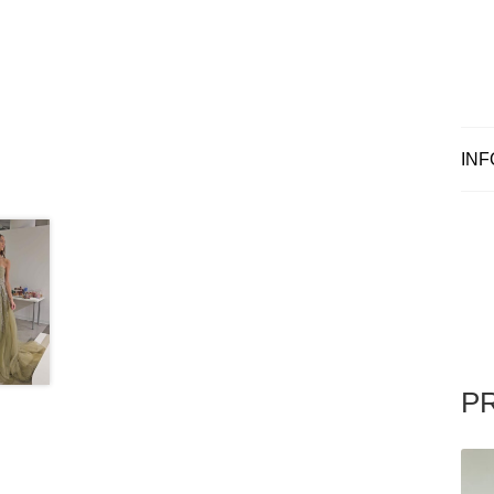
INF
P