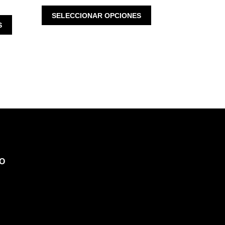
ESTE
SELECCIONAR OPCIONES
ESTE
PRODUCTO
S
PRODUCTO
TIENE
TIENE
MÚLTIPLES
MÚLTIPLES
VARIANTES.
VARIANTES.
LAS
LAS
OPCIONES
OPCIONES
SE
SE
PUEDEN
PUEDEN
ELEGIR
ELEGIR
EN
EN
LA
LA
PÁGINA
PÁGINA
DE
O
DE
PRODUCTO
PRODUCTO