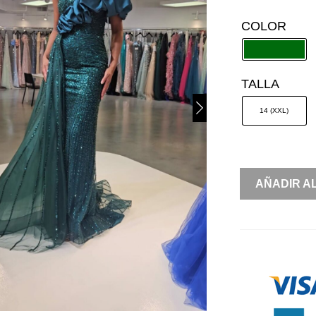
COLOR
TALLA
14 (XXL)
SIRENA
AÑADIR A
DETALLE
EN
HOMBROS
CANTIDAD