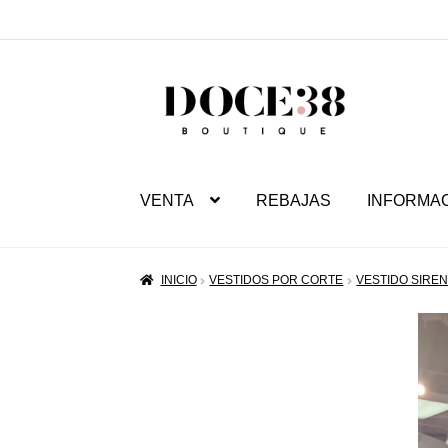
SALTAR
IR
A
AL
NAVEGACIÓN
CONTENIDO
VENTA
REBAJAS
INFORMA
INICIO
VESTIDOS POR CORTE
VESTIDO SIRE