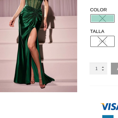
COLOR
TALLA
10 (L)
SIRENA
TRANSPARE
CON
BRILLOS
EN
CORSET
CANTIDAD