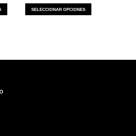
ESTE
ESTE
S
SELECCIONAR OPCIONES
PRODUCTO
PRODUCTO
TIENE
TIENE
MÚLTIPLES
MÚLTIPLES
VARIANTES.
VARIANTES.
LAS
LAS
OPCIONES
OPCIONES
SE
SE
PUEDEN
PUEDEN
ELEGIR
ELEGIR
EN
EN
LA
LA
PÁGINA
PÁGINA
O
DE
DE
PRODUCTO
PRODUCTO