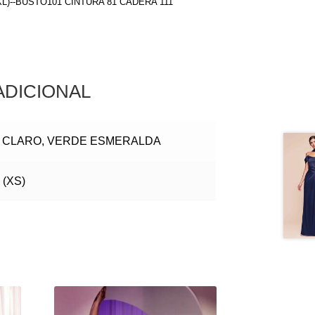
(XL)--BUSTO101 CINTURA 81 CADERA 111
ADICIONAL
 CLARO, VERDE ESMERALDA
4 (XS)