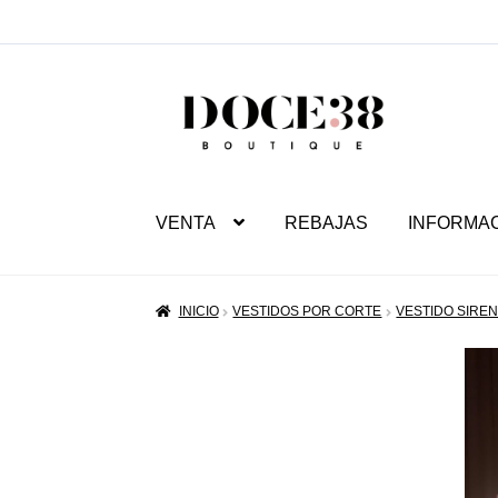
SALTAR
IR
A
AL
NAVEGACIÓN
CONTENIDO
VENTA
REBAJAS
INFORMA
INICIO
VESTIDOS POR CORTE
VESTIDO SIRE