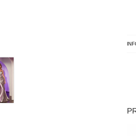
INF
P