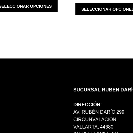
WAS:
IS:
ESTE
SELECCIONAR OPCIONES
$ 3,100.00.
$ 2,480.00.
SELECCIONAR OPCIONE
PRODUCTO
TIENE
MÚLTIPLES
VARIANTES.
LAS
OPCIONES
SE
PUEDEN
ELEGIR
EN
LA
PÁGINA
DE
SUCURSAL RUBÉN DARÍ
PRODUCTO
DIRECCIÓN:
AV. RUBÉN DARÍO 299,
CIRCUNVALACIÓN
VALLARTA, 44680