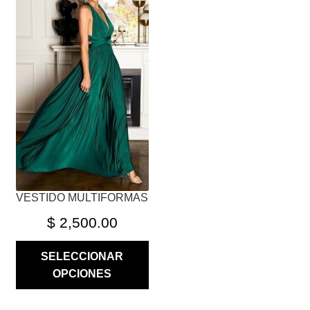
TIENE
MÚLTIPLES
VARIANTES.
LAS
OPCIONES
SE
PUEDEN
ELEGIR
EN
LA
PÁGINA
VESTIDO MULTIFORMAS
DE
PRODUCTO
$
2,500.00
SELECCIONAR
OPCIONES