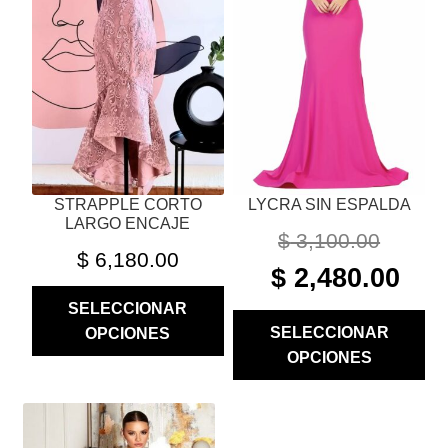
LAS
LAS
OPCIONES
OPCIONES
SE
SE
PUEDEN
PUEDEN
ELEGIR
ELEGIR
EN
EN
LA
LA
PÁGINA
PÁGINA
STRAPPLE CORTO
LYCRA SIN ESPALDA
DE
DE
LARGO ENCAJE
PRODUCTO
PRODUCTO
$
3,100.00
$
6,180.00
ORIGINAL
CURR
$
2,480.00
PRICE
PRIC
SELECCIONAR
WAS:
IS:
SELECCIONAR
OPCIONES
$ 3,100.00.
$ 2,48
OPCIONES
ESTE
PRODUCTO