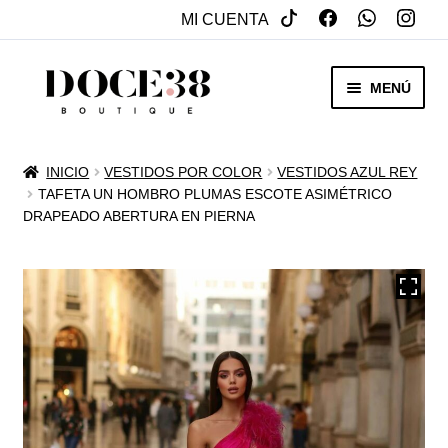
MI CUENTA
SALTAR
IR
MENÚ
A
AL
NAVEGACIÓN
CONTENIDO
RENTA
INICIO
VESTIDOS POR COLOR
VESTIDOS AZUL REY
EXPAN
TAFETA UN HOMBRO PLUMAS ESCOTE ASIMÉTRICO
VENTA
DRAPEADO ABERTURA EN PIERNA
MENÚ
HIJO
REBAJAS
VESTIDOS DE NOVIA
EXPAN
OTROS
MENÚ
HIJO
ACCESORIOS