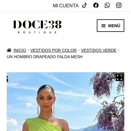
MI CUENTA
SALTAR
IR
MENÚ
A
AL
NAVEGACIÓN
CONTENIDO
RENTA
INICIO
VESTIDOS POR COLOR
VESTIDOS VERDE
EXPAN
UN HOMBRO DRAPEADO FALDA MESH
VENTA
MENÚ
HIJO
REBAJAS
VESTIDOS DE NOVIA
EXPAN
OTROS
MENÚ
HIJO
ACCESORIOS