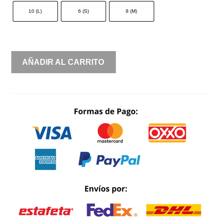
10 (L)
6 (S)
8 (M)
UN
AÑADIR AL CARRITO
HOMBRO
DRAPEADO
FALDA
MESH
CANTIDAD