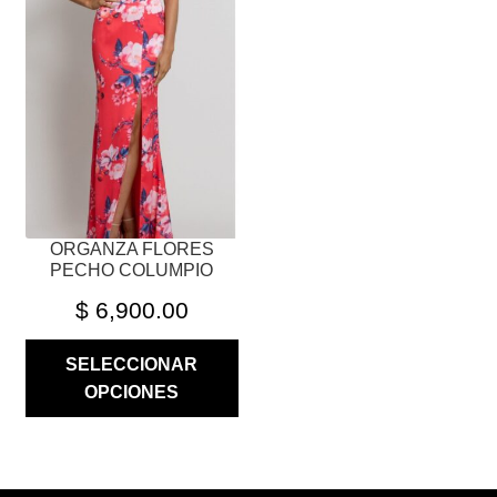
VARIANTES.
LAS
OPCIONES
SE
PUEDEN
ELEGIR
EN
LA
PÁGINA
ORGANZA FLORES
DE
PECHO COLUMPIO
PRODUCTO
$
6,900.00
SELECCIONAR
OPCIONES