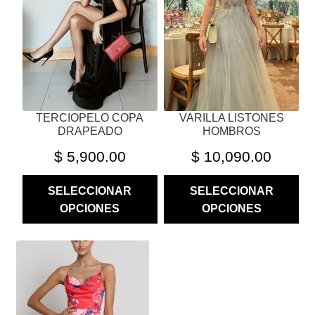
SE
SE
PUEDEN
PUEDEN
ELEGIR
ELEGIR
EN
EN
LA
LA
PÁGINA
PÁGINA
TERCIOPELO COPA
VARILLA LISTONES
DE
DE
DRAPEADO
HOMBROS
PRODUCTO
PRODUCTO
$
5,900.00
$
10,090.00
SELECCIONAR
SELECCIONAR
OPCIONES
OPCIONES
ESTE
PRODUCTO
TIENE
MÚLTIPLES