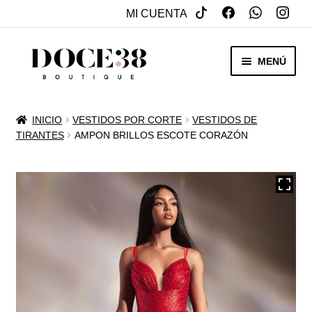
MI CUENTA
SALTAR
IR
MENÚ
A
AL
NAVEGACIÓN
CONTENIDO
RENTA
INICIO
VESTIDOS POR CORTE
VESTIDOS DE
EXPAN
TIRANTES
AMPON BRILLOS ESCOTE CORAZÓN
VENTA
MENÚ
HIJO
REBAJAS
VESTIDOS DE NOVIA
EXPAN
OTROS
MENÚ
HIJO
ACCESORIOS