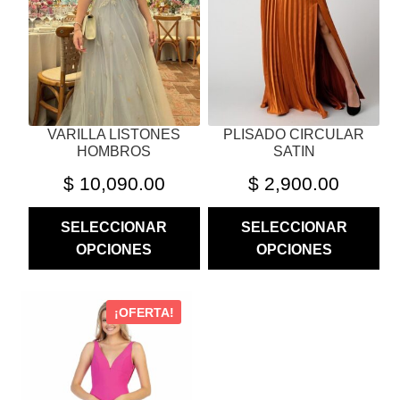
SE
SE
PUEDEN
PUEDEN
ELEGIR
ELEGIR
EN
EN
LA
LA
PÁGINA
PÁGINA
VARILLA LISTONES
PLISADO CIRCULAR
DE
DE
HOMBROS
SATIN
PRODUCTO
PRODUCTO
$
10,090.00
$
2,900.00
SELECCIONAR
SELECCIONAR
OPCIONES
OPCIONES
ESTE
¡OFERTA!
PRODUCTO
TIENE
MÚLTIPLES
VARIANTES.