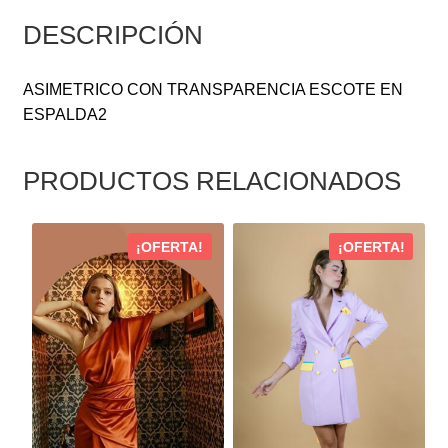
DESCRIPCIÓN
ASIMETRICO CON TRANSPARENCIA ESCOTE EN
ESPALDA2
PRODUCTOS RELACIONADOS
ESTE
ESTE
¡OFERTA!
¡OFERTA!
PRODUCTO
PRODUCTO
TIENE
TIENE
MÚLTIPLES
MÚLTIPLES
VARIANTES.
VARIANTES.
LAS
LAS
OPCIONES
OPCIONES
SE
SE
PUEDEN
PUEDEN