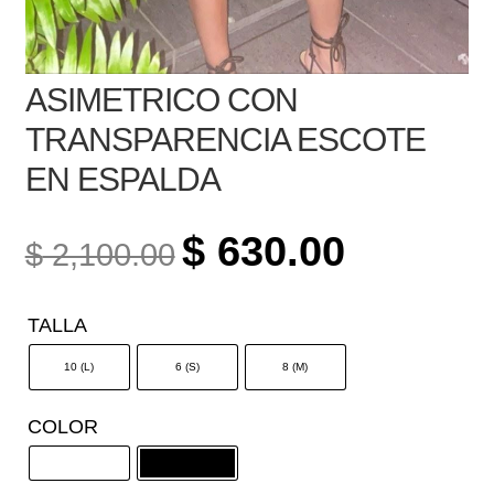
ASIMETRICO CON
TRANSPARENCIA ESCOTE
EN ESPALDA
ORIGINAL
CURRENT
$
630.00
$
2,100.00
PRICE
PRICE
WAS:
IS:
TALLA
$ 2,100.00.
$ 630.00.
10 (L)
6 (S)
8 (M)
COLOR