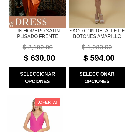
ELEGIR
ELEGIR
EN
EN
LA
LA
PÁGINA
PÁGINA
UN HOMBRO SATIN
SACO CON DETALLE DE
DE
DE
PLISADO FRENTE
BOTONES AMARILLO
PRODUCTO
PRODUCTO
$
2,100.00
$
1,980.00
ORIGINAL
CURRENT
ORIGINAL
CURRE
$
630.00
$
594.00
PRICE
PRICE
PRICE
PRICE
WAS:
IS:
WAS:
IS:
SELECCIONAR
SELECCIONAR
$ 2,100.00.
$ 630.00.
$ 1,980.00.
$ 594.00
OPCIONES
OPCIONES
ESTE
¡OFERTA!
PRODUCTO
TIENE
MÚLTIPLES
VARIANTES.