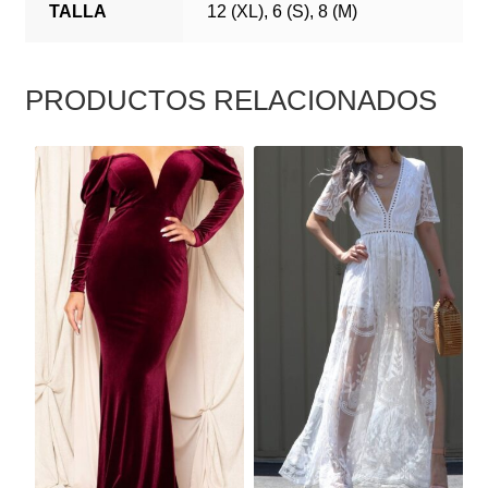
TALLA
12 (XL), 6 (S), 8 (M)
PRODUCTOS RELACIONADOS
ESTE
ESTE
PRODUCTO
PRODUCTO
TIENE
TIENE
MÚLTIPLES
MÚLTIPLES
VARIANTES.
VARIANTES.
LAS
LAS
OPCIONES
OPCIONES
SE
SE
PUEDEN
PUEDEN
ELEGIR
ELEGIR
EN
EN
LA
LA
PÁGINA
PÁGINA