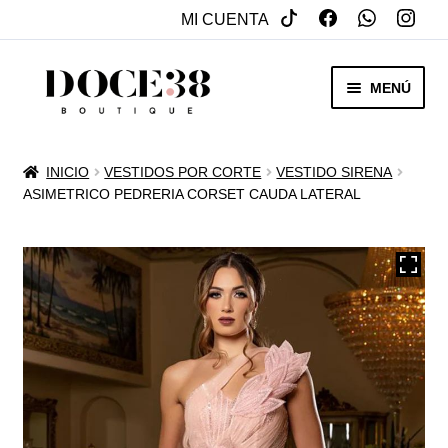
MI CUENTA
SALTAR
IR
MENÚ
A
AL
NAVEGACIÓN
CONTENIDO
RENTA
INICIO
VESTIDOS POR CORTE
VESTIDO SIRENA
EXPAN
ASIMETRICO PEDRERIA CORSET CAUDA LATERAL
VENTA
MENÚ
HIJO
REBAJAS
VESTIDOS DE NOVIA
EXPAN
OTROS
MENÚ
HIJO
ACCESORIOS