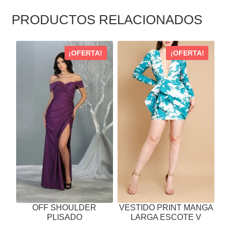
PRODUCTOS RELACIONADOS
ESTE
ESTE
¡OFERTA!
¡OFERTA!
PRODUCTO
PRODUCTO
TIENE
TIENE
MÚLTIPLES
MÚLTIPLES
VARIANTES.
VARIANTES.
LAS
LAS
OPCIONES
OPCIONES
SE
SE
PUEDEN
PUEDEN
ELEGIR
ELEGIR
EN
EN
LA
LA
PÁGINA
PÁGINA
OFF SHOULDER
VESTIDO PRINT MANGA
DE
DE
PLISADO
LARGA ESCOTE V
PRODUCTO
PRODUCTO