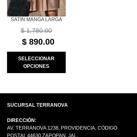
LA
PÁGINA
SATIN MANGA LARGA
DE
PRODUCTO
$
1,780.00
ORIGINAL
CURRENT
$
890.00
PRICE
PRICE
WAS:
IS:
SELECCIONAR
$ 1,780.00.
$ 890.00.
OPCIONES
SUCURSAL TERRANOVA
DIRECCIÓN:
AV. TERRANOVA 1238, PROVIDENCIA, CÓDIGO
POSTAL 44630 ZAPOPAN, JAL.