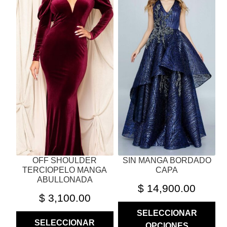
PRODUCTO
PRODUCTO
TIENE
TIENE
MÚLTIPLES
MÚLTIPLES
VARIANTES.
VARIANTES.
LAS
LAS
OPCIONES
OPCIONES
SE
SE
PUEDEN
PUEDEN
ELEGIR
ELEGIR
EN
EN
LA
LA
PÁGINA
PÁGINA
OFF SHOULDER
SIN MANGA BORDADO
DE
DE
TERCIOPELO MANGA
CAPA
PRODUCTO
PRODUCTO
ABULLONADA
$
14,900.00
$
3,100.00
SELECCIONAR
SELECCIONAR
OPCIONES