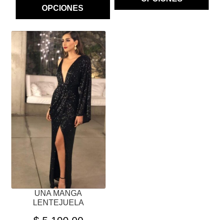
OPCIONES
ESTE
PRODUCTO
TIENE
MÚLTIPLES
VARIANTES.
LAS
OPCIONES
SE
PUEDEN
ELEGIR
EN
LA
PÁGINA
UNA MANGA
DE
LENTEJUELA
PRODUCTO