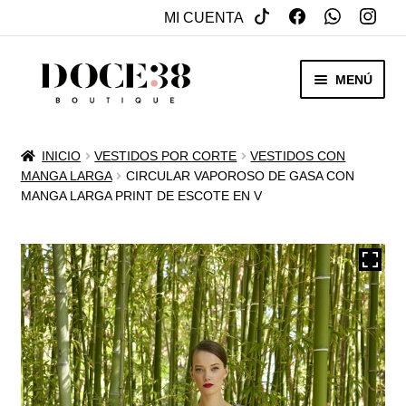
MI CUENTA
SALTAR
IR
MENÚ
A
AL
NAVEGACIÓN
CONTENIDO
RENTA
INICIO
VESTIDOS POR CORTE
VESTIDOS CON
EXPAN
MANGA LARGA
CIRCULAR VAPOROSO DE GASA CON
VENTA
MANGA LARGA PRINT DE ESCOTE EN V
MENÚ
HIJO
REBAJAS
VESTIDOS DE NOVIA
EXPAN
OTROS
MENÚ
HIJO
ACCESORIOS