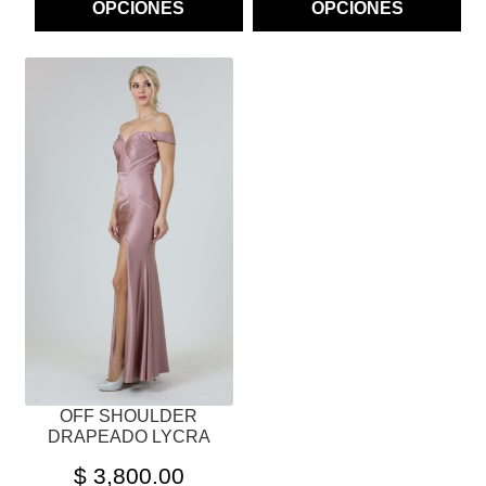
OPCIONES
OPCIONES
ESTE
PRODUCTO
TIENE
MÚLTIPLES
VARIANTES.
LAS
OPCIONES
SE
PUEDEN
ELEGIR
EN
LA
PÁGINA
OFF SHOULDER
DE
DRAPEADO LYCRA
PRODUCTO
$
3,800.00