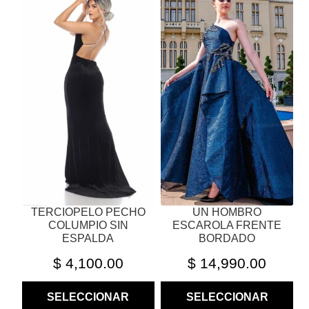
PRODUCTO
PRODUCTO
TIENE
TIENE
MÚLTIPLES
MÚLTIPLES
VARIANTES.
VARIANTES.
LAS
LAS
OPCIONES
OPCIONES
SE
SE
PUEDEN
PUEDEN
ELEGIR
ELEGIR
EN
EN
LA
LA
PÁGINA
PÁGINA
TERCIOPELO PECHO
UN HOMBRO
DE
DE
COLUMPIO SIN
ESCAROLA FRENTE
PRODUCTO
PRODUCTO
ESPALDA
BORDADO
$
4,100.00
$
14,990.00
SELECCIONAR
SELECCIONAR