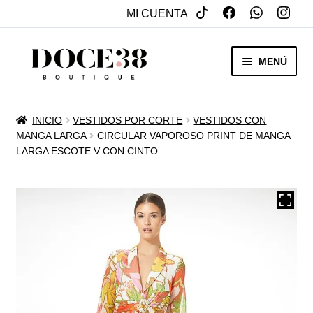
MI CUENTA
SALTAR
IR
MENÚ
A
AL
NAVEGACIÓN
CONTENIDO
RENTA
INICIO
VESTIDOS POR CORTE
VESTIDOS CON
EXPAN
MANGA LARGA
CIRCULAR VAPOROSO PRINT DE MANGA
VENTA
LARGA ESCOTE V CON CINTO
MENÚ
HIJO
REBAJAS
VESTIDOS DE NOVIA
EXPAN
OTROS
MENÚ
HIJO
ACCESORIOS