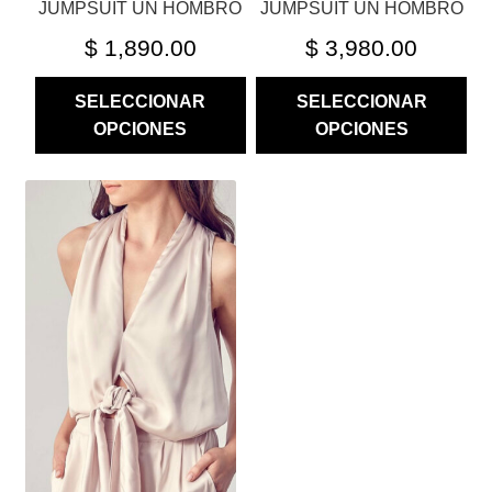
JUMPSUIT UN HOMBRO
JUMPSUIT UN HOMBRO
DE
DE
PRODUCTO
PRODUCTO
$
1,890.00
$
3,980.00
SELECCIONAR
SELECCIONAR
OPCIONES
OPCIONES
ESTE
PRODUCTO
TIENE
MÚLTIPLES
VARIANTES.
LAS
OPCIONES
SE
PUEDEN
ELEGIR
EN