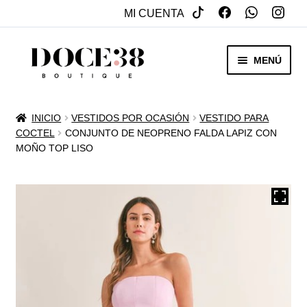
MI CUENTA
SALTAR
IR
MENÚ
A
AL
NAVEGACIÓN
CONTENIDO
RENTA
INICIO
VESTIDOS POR OCASIÓN
VESTIDO PARA
EXPAN
COCTEL
CONJUNTO DE NEOPRENO FALDA LAPIZ CON
VENTA
MOÑO TOP LISO
MENÚ
HIJO
REBAJAS
VESTIDOS DE NOVIA
EXPAN
OTROS
MENÚ
HIJO
ACCESORIOS