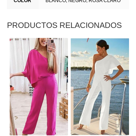
COLOR
BLANCO, NEGRO, ROSA CLARO
PRODUCTOS RELACIONADOS
ESTE
ESTE
PRODUCTO
PRODUCTO
TIENE
TIENE
MÚLTIPLES
MÚLTIPLES
VARIANTES.
VARIANTES.
LAS
LAS
OPCIONES
OPCIONES
SE
SE
PUEDEN
PUEDEN
ELEGIR
ELEGIR
EN
EN
LA
LA
PÁGINA
PÁGINA