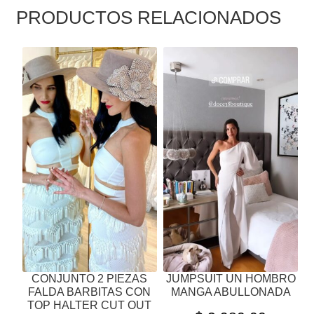
PRODUCTOS RELACIONADOS
ESTE
ESTE
PRODUCTO
PRODUCTO
TIENE
TIENE
MÚLTIPLES
MÚLTIPLES
VARIANTES.
VARIANTES.
LAS
LAS
OPCIONES
OPCIONES
SE
SE
PUEDEN
PUEDEN
ELEGIR
ELEGIR
EN
EN
LA
LA
PÁGINA
PÁGINA
CONJUNTO 2 PIEZAS
JUMPSUIT UN HOMBRO
DE
DE
FALDA BARBITAS CON
MANGA ABULLONADA
PRODUCTO
PRODUCTO
TOP HALTER CUT OUT