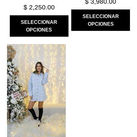
$
3,980.00
$
2,250.00
SELECCIONAR
SELECCIONAR
OPCIONES
OPCIONES
ESTE
PRODUCTO
TIENE
MÚLTIPLES
VARIANTES.
LAS
OPCIONES
SE
PUEDEN
ELEGIR
EN
LA