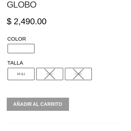
GLOBO
$
2,490.00
COLOR
TALLA
10 (L)
6 (S)
8 (M)
CONJUNTO
AÑADIR AL CARRITO
SACO
Y
FALDA