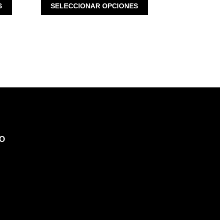
ESTE
ESTE
S
SELECCIONAR OPCIONES
PRODUCTO
PRODUCTO
TIENE
TIENE
MÚLTIPLES
MÚLTIPLES
VARIANTES.
VARIANTES.
LAS
LAS
OPCIONES
OPCIONES
SE
SE
PUEDEN
PUEDEN
ELEGIR
ELEGIR
EN
EN
LA
LA
PÁGINA
PÁGINA
O
DE
DE
PRODUCTO
PRODUCTO