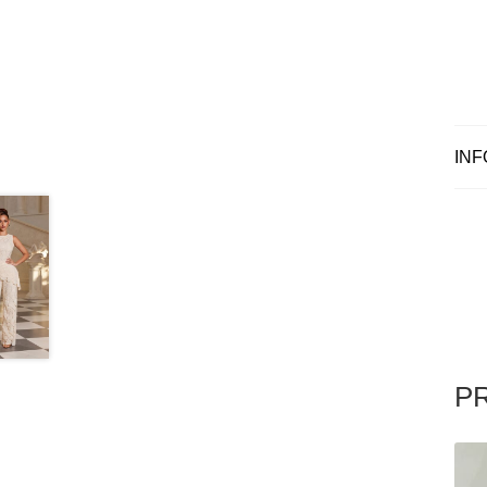
INF
P