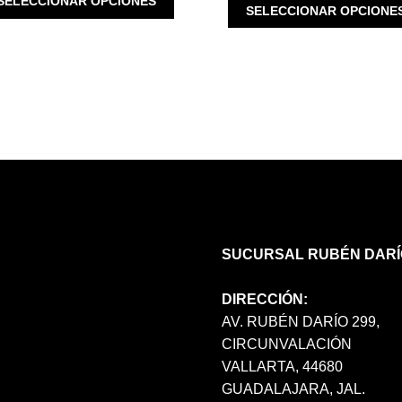
SELECCIONAR OPCIONES
SELECCIONAR OPCIONE
PRODUCTO
TIENE
MÚLTIPLES
VARIANTES.
LAS
OPCIONES
SE
PUEDEN
ELEGIR
EN
LA
PÁGINA
DE
SUCURSAL RUBÉN DARÍ
PRODUCTO
DIRECCIÓN:
AV. RUBÉN DARÍO 299,
CIRCUNVALACIÓN
VALLARTA, 44680
GUADALAJARA, JAL.