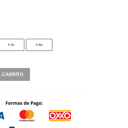
6 (S)
8 (M)
L CARRITO