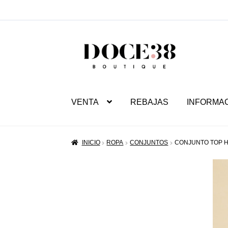
SALTAR
IR
A
AL
NAVEGACIÓN
CONTENIDO
VENTA
REBAJAS
INFORMA
INICIO
ROPA
CONJUNTOS
CONJUNTO TOP H