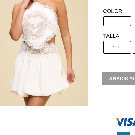
COLOR
TALLA
10 (L)
CONJUNTO
AÑADIR A
TOP
HALTER
FALDA
ENCAJE
CANTIDAD