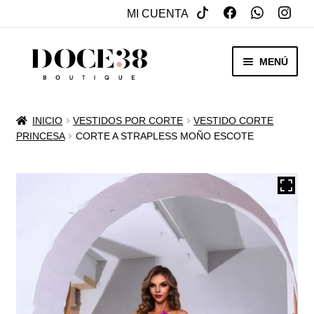
MI CUENTA
SALTAR
IR
MENÚ
A
AL
NAVEGACIÓN
CONTENIDO
RENTA
INICIO
VESTIDOS POR CORTE
VESTIDO CORTE
EXPAN
PRINCESA
CORTE A STRAPLESS MOÑO ESCOTE
VENTA
MENÚ
HIJO
REBAJAS
VESTIDOS DE NOVIA
EXPAN
OTROS
MENÚ
HIJO
ACCESORIOS