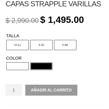
CAPAS STRAPPLE VARILLAS
ORIGINAL
CURREN
$
1,495.00
$
2,990.00
PRICE
PRICE
WAS:
IS:
TALLA
$ 2,990.00.
$ 1,495.0
10 (L)
6 (S)
8 (M)
COLOR
CORTO
AÑADIR AL CARRITO
LARGO
DE
TUL