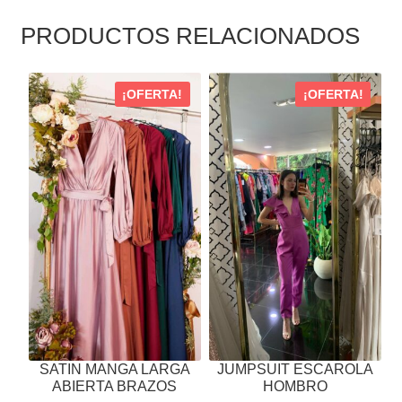
PRODUCTOS RELACIONADOS
ESTE
ESTE
¡OFERTA!
¡OFERTA!
PRODUCTO
PRODUCTO
TIENE
TIENE
MÚLTIPLES
MÚLTIPLES
VARIANTES.
VARIANTES.
LAS
LAS
OPCIONES
OPCIONES
SE
SE
PUEDEN
PUEDEN
ELEGIR
ELEGIR
EN
EN
LA
LA
PÁGINA
PÁGINA
SATIN MANGA LARGA
JUMPSUIT ESCAROLA
DE
DE
ABIERTA BRAZOS
HOMBRO
PRODUCTO
PRODUCTO