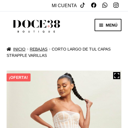
MI CUENTA
SALTAR
IR
MENÚ
A
AL
NAVEGACIÓN
CONTENIDO
RENTA
INICIO
REBAJAS
CORTO LARGO DE TUL CAPAS
EXPAN
STRAPPLE VARILLAS
VENTA
MENÚ
HIJO
REBAJAS
¡OFERTA!
VESTIDOS DE NOVIA
EXPAN
OTROS
MENÚ
HIJO
ACCESORIOS