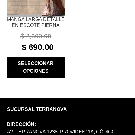
LA
PÁGINA
MANGA LARGA DETALLE
DE
EN ESCOTE PIERNA
PRODUCTO
$
2,300.00
ORIGINAL
CURRENT
$
690.00
PRICE
PRICE
WAS:
IS:
SELECCIONAR
$ 2,300.00.
$ 690.00.
OPCIONES
SUCURSAL TERRANOVA
DIRECCIÓN:
AV. TERRANOVA 1238, PROVIDENCIA, CÓDIGO