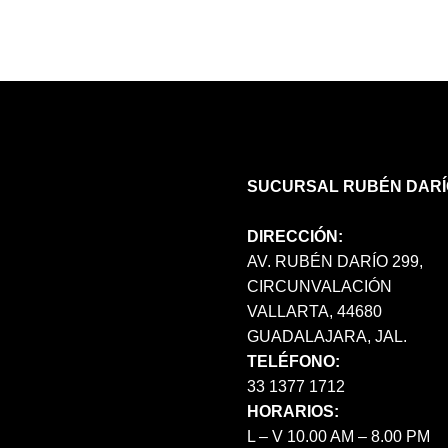
LAS
OPCIONES
SE
PUEDEN
ELEGIR
EN
LA
PÁGINA
SUCURSAL RUBÉN DARÍ
DE
PRODUCTO
DIRECCIÓN:
AV. RUBÉN DARÍO 299,
CIRCUNVALACIÓN
VALLARTA, 44680
GUADALAJARA, JAL.
TELÉFONO:
33 1377 1712
HORARIOS:
L – V 10.00 AM – 8.00 PM