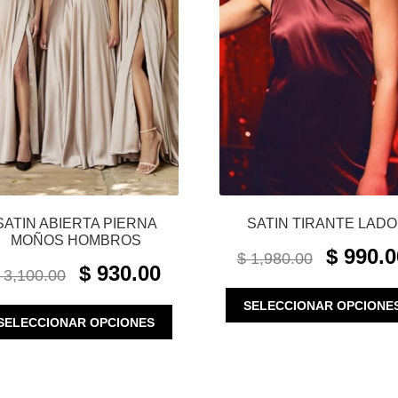
SATIN ABIERTA PIERNA
SATIN TIRANTE LADO
MOÑOS HOMBROS
ORIGINAL
$
990.0
$
1,980.00
ORIGINAL
CURRENT
PRICE
$
930.00
3,100.00
PRICE
PRICE
WAS:
WAS:
IS:
SELECCIONAR OPCIONE
$ 1,980.00.
ESTE
SELECCIONAR OPCIONES
$ 3,100.00.
$ 930.00.
PRODUCTO
TIENE
MÚLTIPLES
VARIANTES.