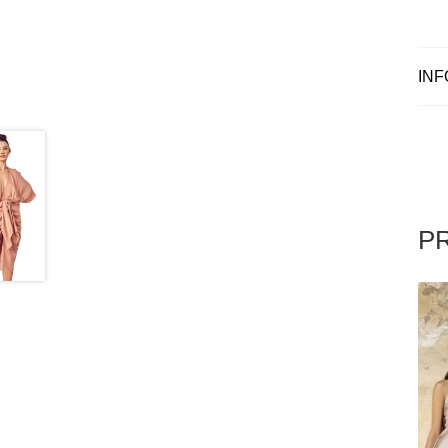
INF
P