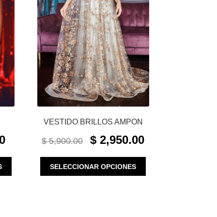
VESTIDO BRILLOS AMPON
CURRENT
ORIGINAL
CURRENT
0
$
2,950.00
$
5,900.00
PRICE
PRICE
PRICE
IS:
WAS:
IS:
ESTE
ESTE
S
SELECCIONAR OPCIONES
$ 990.00.
$ 5,900.00.
$ 2,950.00.
PRODUCTO
PRODUCTO
TIENE
TIENE
MÚLTIPLES
MÚLTIPLES
VARIANTES.
VARIANTES.
LAS
LAS