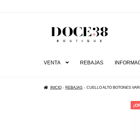
SALTAR
IR
A
AL
NAVEGACIÓN
CONTENIDO
VENTA
REBAJAS
INFORMA
INICIO
REBAJAS
CUELLO ALTO BOTONES VAR
¡O