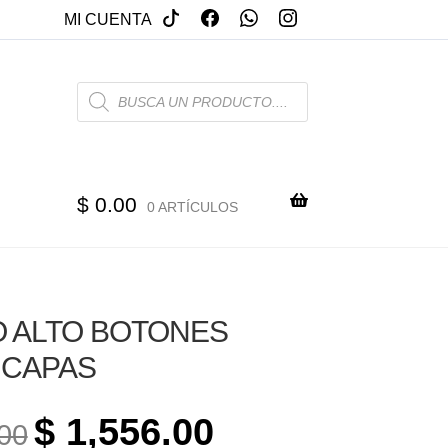
MI CUENTA
PRODUCTS
SEARCH
$
0.00
0 ARTÍCULOS
 ALTO BOTONES
 CAPAS
ORIGINAL
CURRENT
$
1,556.00
00