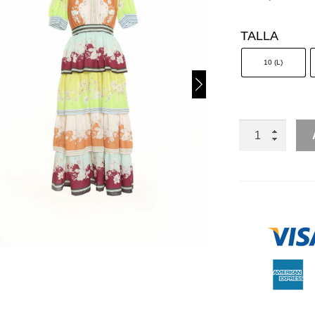
TALLA
10 (L)
CUELLO
ALTO
BOTONES
VARIAS
CAPAS
CANTIDAD