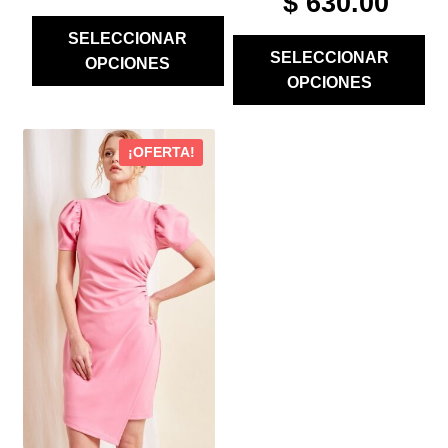
$
630.00
PRICE
PRICE
WAS:
IS:
SELECCIONAR
WAS:
IS:
$ 1,980.00.
$ 990.00.
SELECCIONAR
OPCIONES
$ 2,100.00.
$ 630.00
OPCIONES
ESTE
¡OFERTA!
PRODUCTO
TIENE
MÚLTIPLES
VARIANTES.
LAS
OPCIONES
SE
PUEDEN
ELEGIR
EN
LA
PÁGINA