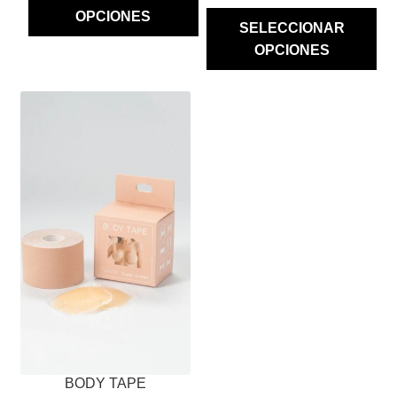
OPCIONES
SELECCIONAR
OPCIONES
ESTE
PRODUCTO
TIENE
MÚLTIPLES
VARIANTES.
LAS
OPCIONES
SE
PUEDEN
ELEGIR
EN
LA
PÁGINA
BODY TAPE
DE