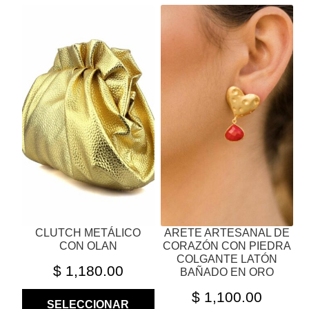
ESTE
ESTE
PRODUCTO
PRODUCTO
TIENE
TIENE
MÚLTIPLES
MÚLTIPLES
VARIANTES.
VARIANTES.
LAS
LAS
OPCIONES
OPCIONES
SE
SE
PUEDEN
PUEDEN
ELEGIR
ELEGIR
EN
EN
LA
LA
PÁGINA
PÁGINA
CLUTCH METÁLICO
ARETE ARTESANAL DE
DE
DE
CON OLAN
CORAZÓN CON PIEDRA
PRODUCTO
PRODUCTO
COLGANTE LATÓN
$
1,180.00
BAÑADO EN ORO
$
1,100.00
SELECCIONAR