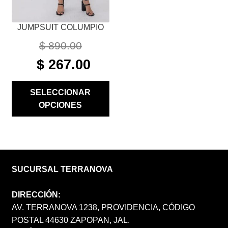
LA
PÁGINA
JUMPSUIT COLUMPIO
DE
PRODUCTO
$
890.00
ORIGINAL
CURRENT
$
267.00
PRICE
PRICE
WAS:
IS:
SELECCIONAR
$ 890.00.
$ 267.00.
OPCIONES
SUCURSAL TERRANOVA
DIRECCIÓN:
AV. TERRANOVA 1238, PROVIDENCIA, CÓDIGO
POSTAL 44630 ZAPOPAN, JAL.