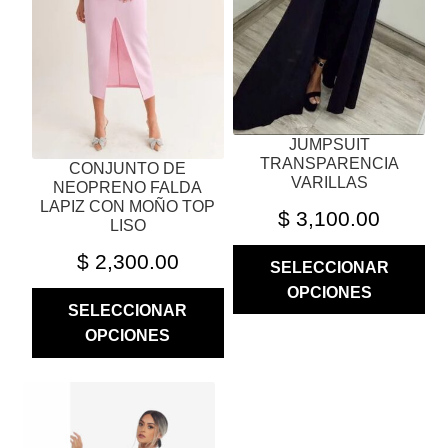
SE
SE
PUEDEN
PUEDEN
ELEGIR
ELEGIR
EN
EN
LA
LA
JUMPSUIT
PÁGINA
PÁGINA
TRANSPARENCIA
CONJUNTO DE
DE
DE
VARILLAS
NEOPRENO FALDA
PRODUCTO
PRODUCTO
LAPIZ CON MOÑO TOP
$
3,100.00
LISO
$
2,300.00
SELECCIONAR
OPCIONES
SELECCIONAR
OPCIONES
ESTE
PRODUCTO
TIENE