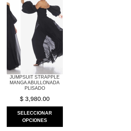
MÚLTIPLES
VARIANTES.
LAS
OPCIONES
SE
PUEDEN
ELEGIR
EN
LA
PÁGINA
JUMPSUIT STRAPPLE
DE
MANGA ABULLONADA
PRODUCTO
PLISADO
$
3,980.00
SELECCIONAR
OPCIONES