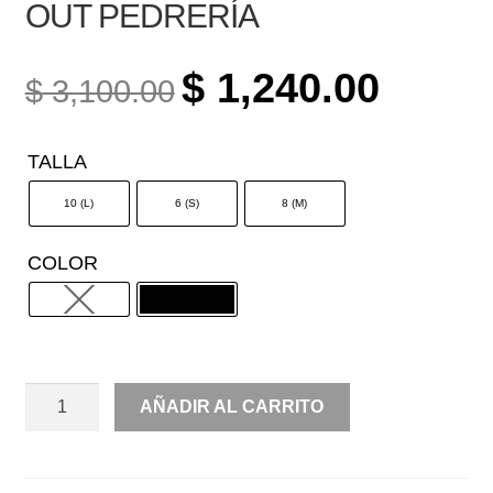
OUT PEDRERÍA
ORIGINAL
CURREN
$
1,240.00
$
3,100.00
PRICE
PRICE
WAS:
IS:
TALLA
$ 3,100.00.
$ 1,240.0
10 (L)
6 (S)
8 (M)
COLOR
JUMPSUIT
AÑADIR AL CARRITO
UN
HOMBRO
CUT