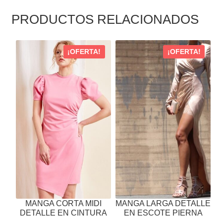
PRODUCTOS RELACIONADOS
ESTE
ESTE
¡OFERTA!
¡OFERTA!
PRODUCTO
PRODUCTO
TIENE
TIENE
MÚLTIPLES
MÚLTIPLES
VARIANTES.
VARIANTES.
LAS
LAS
OPCIONES
OPCIONES
SE
SE
PUEDEN
PUEDEN
ELEGIR
ELEGIR
EN
EN
LA
LA
PÁGINA
PÁGINA
MANGA CORTA MIDI
MANGA LARGA DETALLE
DE
DE
DETALLE EN CINTURA
EN ESCOTE PIERNA
PRODUCTO
PRODUCTO