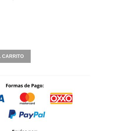
PRICE
PRICE
WAS:
IS:
$ 1,690.00.
$ 845.00.
L CARRITO