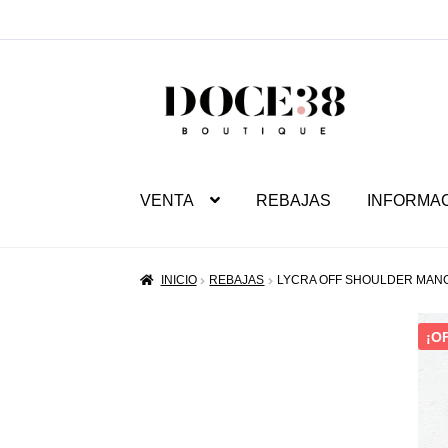
SALTAR
IR
A
AL
NAVEGACIÓN
CONTENIDO
VENTA
REBAJAS
INFORMA
INICIO
REBAJAS
LYCRA OFF SHOULDER MAN
¡O