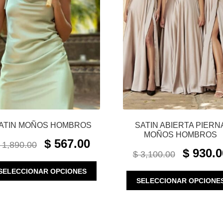
ATIN MOÑOS HOMBROS
SATIN ABIERTA PIERN
MOÑOS HOMBROS
ORIGINAL
CURRENT
$
567.00
1,890.00
ORIGINAL
PRICE
PRICE
$
930.0
$
3,100.00
PRICE
WAS:
IS:
ESTE
WAS:
SELECCIONAR OPCIONES
$ 1,890.00.
$ 567.00.
PRODUCTO
SELECCIONAR OPCIONE
$ 3,100.00.
TIENE
MÚLTIPLES
VARIANTES.
LAS