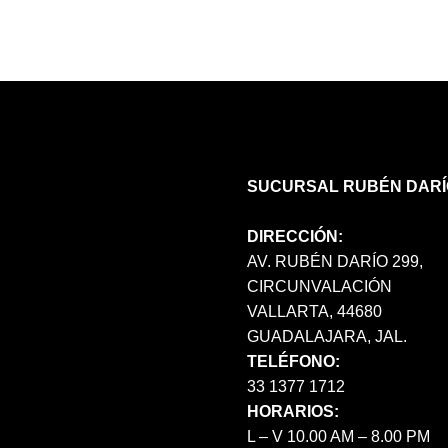
OPCIONES
SE
PUEDEN
ELEGIR
EN
LA
PÁGINA
DE
SUCURSAL RUBÉN DARÍ
PRODUCTO
DIRECCIÓN:
AV. RUBÉN DARÍO 299,
CIRCUNVALACIÓN
VALLARTA, 44680
GUADALAJARA, JAL.
TELÉFONO:
33 1377 1712
HORARIOS:
L – V 10.00 AM – 8.00 PM