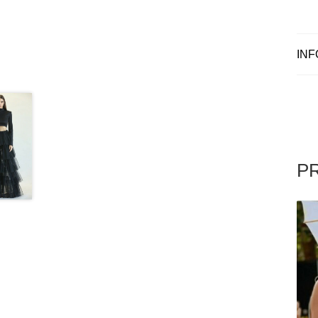
INF
P