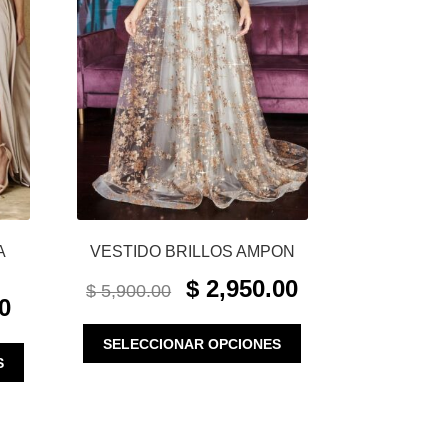
A
VESTIDO BRILLOS AMPON
ORIGINAL
CURRENT
$
2,950.00
$
5,900.00
CURRENT
PRICE
PRICE
0
PRICE
WAS:
IS:
ESTE
IS:
SELECCIONAR OPCIONES
$ 5,900.00.
$ 2,950.00.
ESTE
PRODUCTO
S
$ 930.00.
PRODUCTO
TIENE
TIENE
MÚLTIPLES
MÚLTIPLES
VARIANTES.
VARIANTES.
LAS