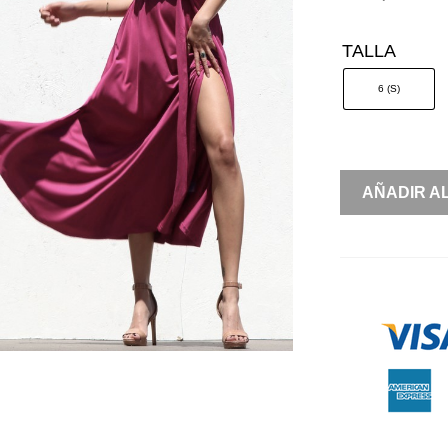
TALLA
6 (S)
LYCRA
AÑADIR A
OFF
SHOULDER
MANGA
CORTA
CANTIDAD