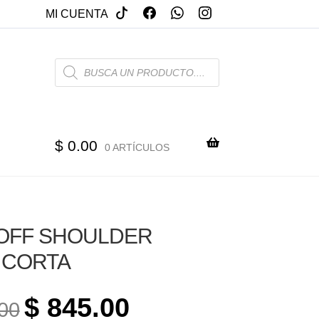
MI CUENTA
PRODUCTS
SEARCH
$
0.00
0 ARTÍCULOS
OFF SHOULDER
 CORTA
ORIGINAL
CURRENT
$
845.00
00