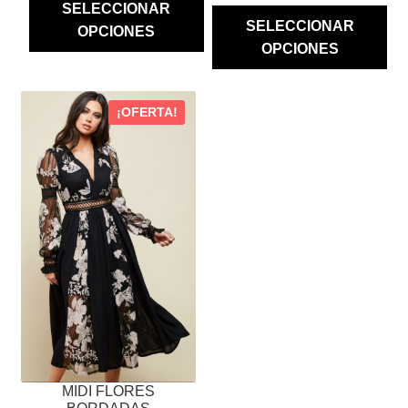
SELECCIONAR
WAS:
IS:
$ 1,780.00.
$ 890.00.
SELECCIONAR
OPCIONES
$ 2,100.00.
$ 630.00
OPCIONES
ESTE
¡OFERTA!
PRODUCTO
TIENE
MÚLTIPLES
VARIANTES.
LAS
OPCIONES
SE
PUEDEN
ELEGIR
EN
LA
PÁGINA
MIDI FLORES
DE