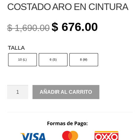
COSTADO ARO EN CINTURA
ORIGINAL
CURRENT
$
676.00
$
1,690.00
PRICE
PRICE
WAS:
IS:
TALLA
$ 1,690.00.
$ 676.00.
10 (L)
6 (S)
8 (M)
MANGA
AÑADIR AL CARRITO
LARGA
ABIERTA
COSTADO
ARO
EN