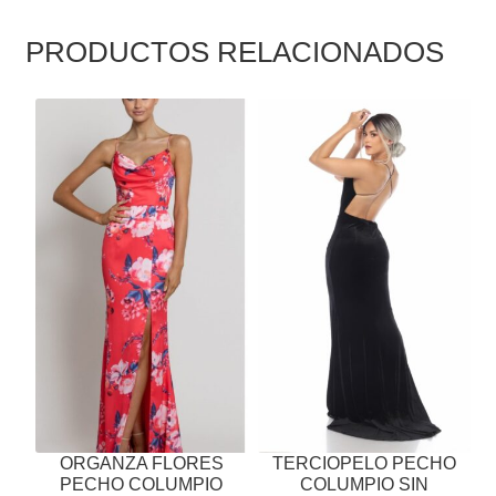
PRODUCTOS RELACIONADOS
ESTE
ESTE
PRODUCTO
PRODUCTO
TIENE
TIENE
MÚLTIPLES
MÚLTIPLES
VARIANTES.
VARIANTES.
LAS
LAS
OPCIONES
OPCIONES
SE
SE
PUEDEN
PUEDEN
ELEGIR
ELEGIR
EN
EN
LA
LA
PÁGINA
PÁGINA
ORGANZA FLORES
TERCIOPELO PECHO
DE
DE
PECHO COLUMPIO
COLUMPIO SIN