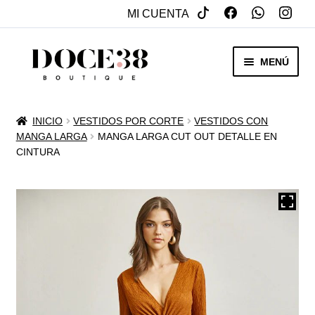
MI CUENTA
SALTAR
IR
MENÚ
A
AL
NAVEGACIÓN
CONTENIDO
RENTA
INICIO
VESTIDOS POR CORTE
VESTIDOS CON
EXPAN
MANGA LARGA
MANGA LARGA CUT OUT DETALLE EN
VENTA
CINTURA
MENÚ
HIJO
REBAJAS
VESTIDOS DE NOVIA
EXPAN
OTROS
MENÚ
HIJO
ACCESORIOS