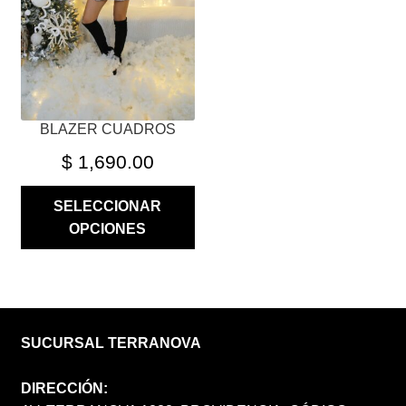
PUEDEN
ELEGIR
EN
LA
PÁGINA
BLAZER CUADROS
DE
PRODUCTO
$
1,690.00
SELECCIONAR
OPCIONES
SUCURSAL TERRANOVA
DIRECCIÓN: