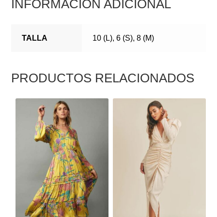
INFORMACIÓN ADICIONAL
TALLA
10 (L), 6 (S), 8 (M)
PRODUCTOS RELACIONADOS
ESTE
ESTE
PRODUCTO
PRODUCTO
TIENE
TIENE
MÚLTIPLES
MÚLTIPLES
VARIANTES.
VARIANTES.
LAS
LAS
OPCIONES
OPCIONES
SE
SE
PUEDEN
PUEDEN
ELEGIR
ELEGIR