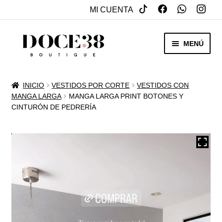
MI CUENTA
SALTAR
IR
MENÚ
A
AL
NAVEGACIÓN
CONTENIDO
RENTA
INICIO
VESTIDOS POR CORTE
VESTIDOS CON
EXPAN
MANGA LARGA
MANGA LARGA PRINT BOTONES Y
VENTA
CINTURÓN DE PEDRERÍA
MENÚ
HIJO
REBAJAS
VESTIDOS DE NOVIA
EXPAN
OTROS
MENÚ
HIJO
ACCESORIOS