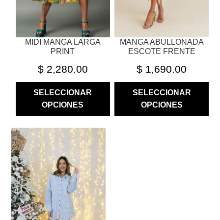
EN
EN
LA
LA
PÁGINA
PÁGINA
MIDI MANGA LARGA
MANGA ABULLONADA
DE
DE
PRINT
ESCOTE FRENTE
PRODUCTO
PRODUCTO
$
2,280.00
$
1,690.00
SELECCIONAR
SELECCIONAR
OPCIONES
OPCIONES
ESTE
PRODUCTO
TIENE
MÚLTIPLES
VARIANTES.
LAS
OPCIONES
SE