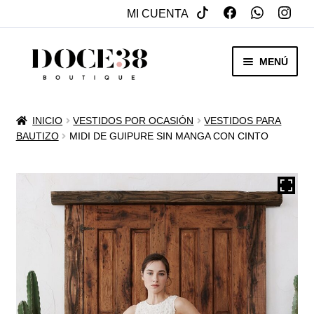
MI CUENTA
SALTAR
IR
MENÚ
A
AL
NAVEGACIÓN
CONTENIDO
RENTA
INICIO
VESTIDOS POR OCASIÓN
VESTIDOS PARA
EXPAN
BAUTIZO
MIDI DE GUIPURE SIN MANGA CON CINTO
VENTA
MENÚ
HIJO
REBAJAS
VESTIDOS DE NOVIA
EXPAN
OTROS
MENÚ
HIJO
ACCESORIOS