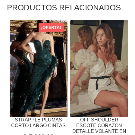
PRODUCTOS RELACIONADOS
ESTE
ESTE
¡OFERTA!
PRODUCTO
PRODUCTO
TIENE
TIENE
MÚLTIPLES
MÚLTIPLES
VARIANTES.
VARIANTES.
LAS
LAS
OPCIONES
OPCIONES
SE
SE
PUEDEN
PUEDEN
ELEGIR
ELEGIR
EN
EN
LA
LA
PÁGINA
PÁGINA
STRAPPLE PLUMAS
OFF SHOULDER
DE
DE
CORTO LARGO CINTAS
ESCOTE CORAZÓN
PRODUCTO
PRODUCTO
DETALLE VOLANTE EN