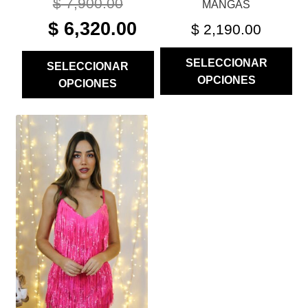
$
7,900.00
MANGAS
ORIGINAL
CURRENT
$
6,320.00
$
2,190.00
PRICE
PRICE
WAS:
IS:
SELECCIONAR
SELECCIONAR
$ 7,900.00.
$ 6,320.00.
OPCIONES
OPCIONES
ESTE
PRODUCTO
TIENE
MÚLTIPLES
VARIANTES.
LAS
OPCIONES
SE
PUEDEN
ELEGIR
EN