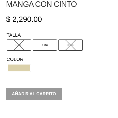
MANGA CON CINTO
$
2,290.00
TALLA
10 (L)
6 (S)
8 (M)
COLOR
MIDI
AÑADIR AL CARRITO
DE
GUIPURE
SIN