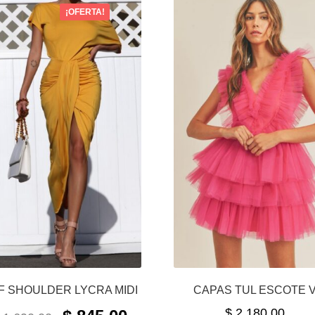
¡OFERTA!
F SHOULDER LYCRA MIDI
CAPAS TUL ESCOTE 
ORIGINAL
CURRENT
$
2,180.00