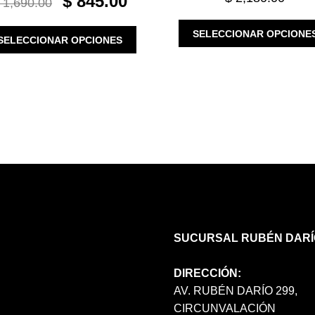
$
845.00
1,690.00
PRICE
PRICE
WAS:
IS:
ESTE
SELECCIONAR OPCIONE
SELECCIONAR OPCIONES
$ 1,690.00.
$ 845.00.
PRODUCTO
TIENE
MÚLTIPLES
VARIANTES.
LAS
OPCIONES
SE
PUEDEN
ELEGIR
EN
LA
PÁGINA
DE
SUCURSAL RUBÉN DARÍ
PRODUCTO
DIRECCIÓN:
AV. RUBÉN DARÍO 299,
CIRCUNVALACIÓN