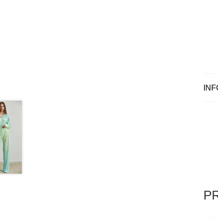
INF
P