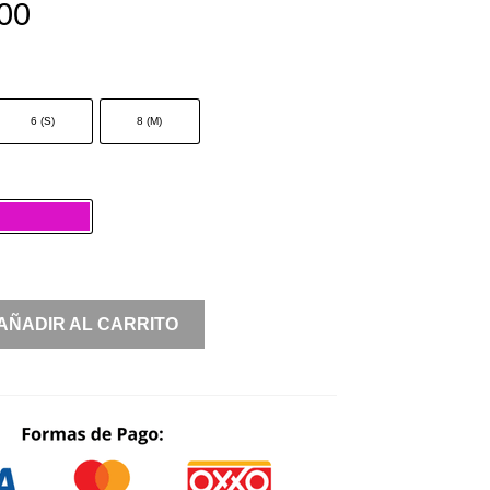
00
6 (S)
8 (M)
AÑADIR AL CARRITO