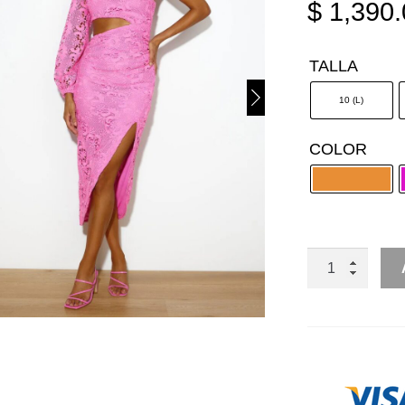
$
1,390.
TALLA
10 (L)
COLOR
MIDI
DE
UN
HOMBRO
MANGA
LARGA