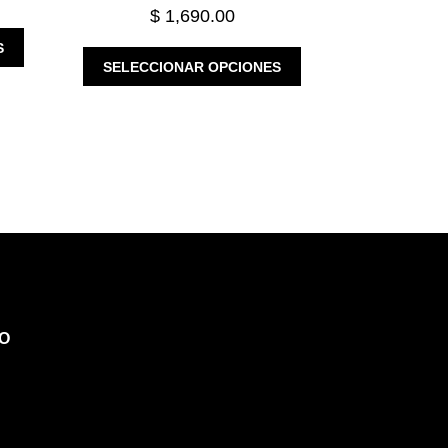
$
1,690.00
ESTE
S
ESTE
PRODUCTO
SELECCIONAR OPCIONES
PRODUCTO
TIENE
TIENE
MÚLTIPLES
MÚLTIPLES
VARIANTES.
VARIANTES.
LAS
LAS
OPCIONES
OPCIONES
SE
SE
PUEDEN
PUEDEN
ELEGIR
ELEGIR
EN
EN
LA
LA
PÁGINA
PÁGINA
DE
O
DE
PRODUCTO
PRODUCTO