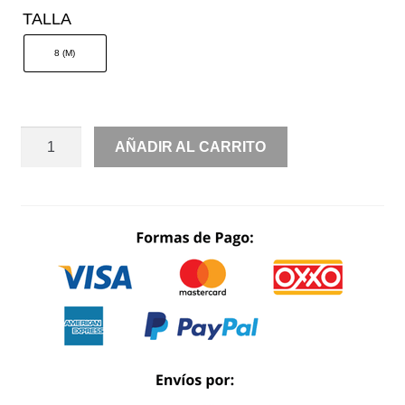
WAS:
IS:
TALLA
$ 3,480.00.
$ 1,740.0
8 (M)
MIDI
AÑADIR AL CARRITO
MANGA
LARGA
MOÑOS
PRINT
CANTIDAD