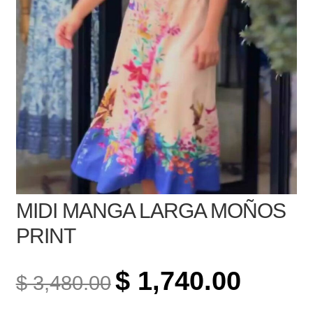
MIDI MANGA LARGA MOÑOS
PRINT
ORIGINAL
CURREN
$
1,740.00
$
3,480.00
PRICE
PRICE