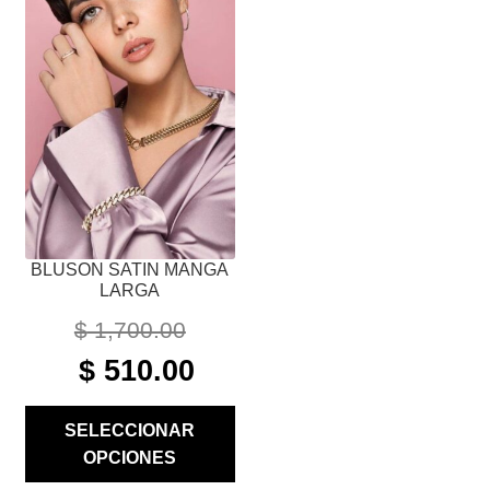
MÚLTIPLES
VARIANTES.
LAS
OPCIONES
SE
PUEDEN
ELEGIR
EN
LA
PÁGINA
BLUSON SATIN MANGA
DE
LARGA
PRODUCTO
$
1,700.00
ORIGINAL
CURRENT
$
510.00
PRICE
PRICE
WAS:
IS:
SELECCIONAR
$ 1,700.00.
$ 510.00.
OPCIONES