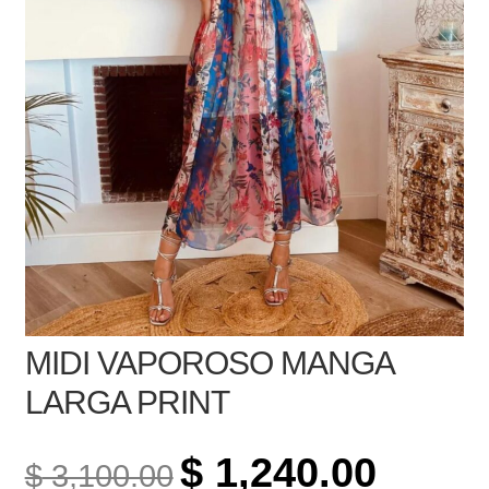
MIDI VAPOROSO MANGA
LARGA PRINT
ORIGINAL
CURREN
$
1,240.00
$
3,100.00