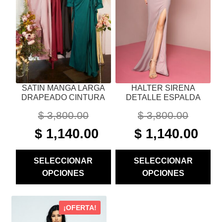
OPCIONES
OPCIONES
SE
SE
PUEDEN
PUEDEN
ELEGIR
ELEGIR
EN
EN
LA
LA
PÁGINA
PÁGINA
SATIN MANGA LARGA
HALTER SIRENA
DE
DE
DRAPEADO CINTURA
DETALLE ESPALDA
PRODUCTO
PRODUCTO
$
3,800.00
$
3,800.00
ORIGINAL
CURRENT
ORIGINAL
CURR
$
1,140.00
$
1,140.00
PRICE
PRICE
PRICE
PRIC
WAS:
IS:
WAS:
IS:
SELECCIONAR
SELECCIONAR
$ 3,800.00.
$ 1,140.00.
$ 3,800.00.
$ 1,14
OPCIONES
OPCIONES
ESTE
¡OFERTA!
PRODUCTO