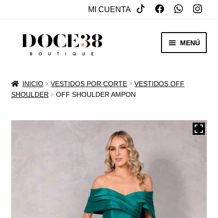
MI CUENTA
SALTAR
IR
MENÚ
A
AL
NAVEGACIÓN
CONTENIDO
RENTA
INICIO
VESTIDOS POR CORTE
VESTIDOS OFF
EXPAN
SHOULDER
OFF SHOULDER AMPON
VENTA
MENÚ
HIJO
REBAJAS
VESTIDOS DE NOVIA
EXPAN
OTROS
MENÚ
HIJO
ACCESORIOS