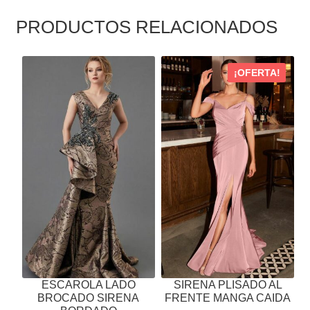
PRODUCTOS RELACIONADOS
ESTE
ESTE
¡OFERTA!
PRODUCTO
PRODUCTO
TIENE
TIENE
MÚLTIPLES
MÚLTIPLES
VARIANTES.
VARIANTES.
LAS
LAS
OPCIONES
OPCIONES
SE
SE
PUEDEN
PUEDEN
ELEGIR
ELEGIR
EN
EN
LA
LA
PÁGINA
PÁGINA
ESCAROLA LADO
SIRENA PLISADO AL
DE
DE
BROCADO SIRENA
FRENTE MANGA CAIDA
PRODUCTO
PRODUCTO