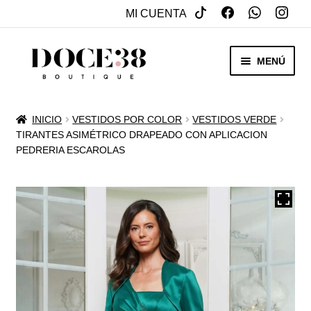
MI CUENTA
SALTAR
IR
MENÚ
A
AL
NAVEGACIÓN
CONTENIDO
RENTA
INICIO
VESTIDOS POR COLOR
VESTIDOS VERDE
EXPAN
TIRANTES ASIMÉTRICO DRAPEADO CON APLICACION
VENTA
PEDRERIA ESCAROLAS
MENÚ
HIJO
REBAJAS
VESTIDOS DE NOVIA
EXPAN
OTROS
MENÚ
HIJO
ACCESORIOS