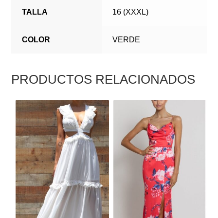
TALLA
16 (XXXL)
COLOR
VERDE
PRODUCTOS RELACIONADOS
ESTE
ESTE
PRODUCTO
PRODUCTO
TIENE
TIENE
MÚLTIPLES
MÚLTIPLES
VARIANTES.
VARIANTES.
LAS
LAS
OPCIONES
OPCIONES
SE
SE
PUEDEN
PUEDEN
ELEGIR
ELEGIR