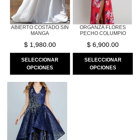
EN
EN
LA
LA
PÁGINA
PÁGINA
ABIERTO COSTADO SIN
ORGANZA FLORES
DE
DE
MANGA
PECHO COLUMPIO
PRODUCTO
PRODUCTO
$
1,980.00
$
6,900.00
SELECCIONAR
SELECCIONAR
OPCIONES
OPCIONES
ESTE
PRODUCTO
TIENE
MÚLTIPLES
VARIANTES.
LAS
OPCIONES