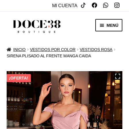
MI CUENTA
SALTAR
IR
MENÚ
A
AL
NAVEGACIÓN
CONTENIDO
RENTA
INICIO
VESTIDOS POR COLOR
VESTIDOS ROSA
EXPAN
SIRENA PLISADO AL FRENTE MANGA CAIDA
VENTA
MENÚ
HIJO
REBAJAS
¡OFERTA!
VESTIDOS DE NOVIA
EXPAN
OTROS
MENÚ
HIJO
ACCESORIOS