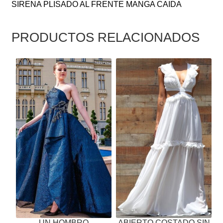
SIRENA PLISADO AL FRENTE MANGA CAIDA
PRODUCTOS RELACIONADOS
ESTE
ESTE
PRODUCTO
PRODUCTO
TIENE
TIENE
MÚLTIPLES
MÚLTIPLES
VARIANTES.
VARIANTES.
LAS
LAS
OPCIONES
OPCIONES
SE
SE
PUEDEN
PUEDEN
ELEGIR
ELEGIR
EN
EN
LA
LA
PÁGINA
PÁGINA
UN HOMBRO
ABIERTO COSTADO SIN