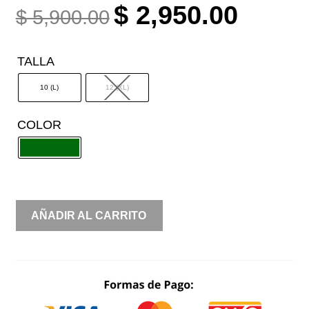
ORIGINAL
CURREN
$
2,950.00
$
5,900.00
PRICE
PRICE
WAS:
IS:
TALLA
$ 5,900.00.
$ 2,950.0
10 (L)
12 (XL)
COLOR
VESTIDO
AÑADIR AL CARRITO
BRILLOS
AMPON
CANTIDAD