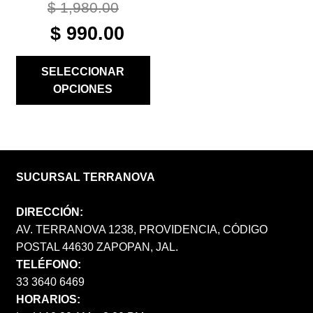
PRODUCTO
$
1,980.00
ORIGINAL
CURRENT
$
990.00
PRICE
PRICE
WAS:
IS:
SELECCIONAR
$ 1,980.00.
$ 990.00.
OPCIONES
SUCURSAL TERRANOVA
DIRECCIÓN:
AV. TERRANOVA 1238, PROVIDENCIA, CÓDIGO
POSTAL 44630 ZAPOPAN, JAL.
TELÉFONO:
33 3640 6469
HORARIOS: