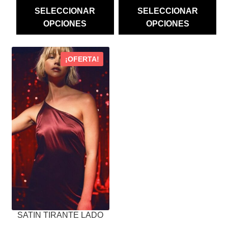
WAS:
IS:
WAS:
IS:
SELECCIONAR
SELECCIONAR
$ 3,980.00.
$ 3,184.00.
$ 3,100.00.
$ 930.00
OPCIONES
OPCIONES
ESTE
¡OFERTA!
PRODUCTO
TIENE
MÚLTIPLES
VARIANTES.
LAS
OPCIONES
SE
PUEDEN
ELEGIR
EN
LA
PÁGINA
SATIN TIRANTE LADO
DE